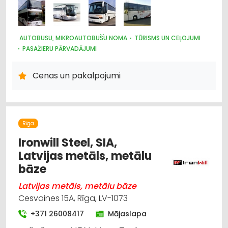
AUTOBUSU, MIKROAUTOBUSU NOMA
TŪRISMS UN CEĻOJUMI
PASAŽIERU PĀRVADĀJUMI
PASĀKUMU ORGANIZĒŠANA, ATRIBŪTIKA
AUTOTRANSPORTS
Cenas un pakalpojumi
Rīga
Ironwill Steel, SIA,
Latvijas metāls, metālu
bāze
Latvijas metāls, metālu bāze
Cesvaines 15A, Rīga, LV-1073
+371 26008417
Mājaslapa