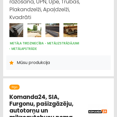
ražošana, UPN, Upe, Trubas,
Plakandzelži, Apaļdzelži,
Kvadrāti
METĀLA TIRDZNIECĪBA
METĀLIZSTRĀDĀJUMI
METĀLAPSTRĀDE
BŪVMATERIĀLU, BŪVKONSTRUKCIJU TIRDZNIECĪBA
AUTOBUSU, MIKROAUTOBUSU NOMA
Mūsu produkcija
PASAŽIERU PĀRVADĀJUMI
TŪRISMS UN CEĻOJUMI
JAHTU, LAIVU UN KUTERU TIRDZNIECĪBA
Rīga
Komanda24, SIA,
Furgonu, pašizgāzēju,
autotorņu un