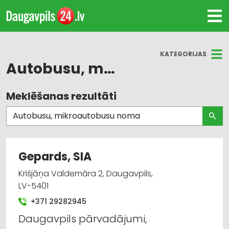
KATEGORIJAS
Autobusu, mikroautobusu noma
Meklēšanas rezultāti
Visas nozares
Autotransports
Autobusu, mikroautobusu noma
Gepards, SIA
Pasažieru pārvadājumi
Krišjāņa Valdemāra 2, Daugavpils,
LV-5401
Auto noma; vieglie auto
+371 29282945
Daugavpils pārvadājumi,
Noma