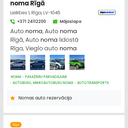
noma Rīgā
Lielirbes 1, Rīga, LV-1046
+371 24112200
Mājaslapa
Auto
noma
, Auto
noma
Rīgā, Auto
noma
lidostā
Rīga, Vieglo auto
noma
NOMA
PASAŽIERU PĀRVADĀJUMI
AUTOBUSU, MIKROAUTOBUSU NOMA
AUTOTRANSPORTS
AUTO NOMA; VIEGLIE AUTO
Nomas auto rezervācija
Rīga