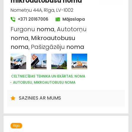
mikroautobusu noma
Nometņu 44A, Rīga, LV-1002
+371 20167006
Mājaslapa
Furgonu
noma
, Autotorņu
noma
,
Mikroautobusu
noma
, Pašizgāzēju
noma
CELTNIECĪBAS TEHNIKA UN IEKĀRTAS; NOMA
AUTOBUSU, MIKROAUTOBUSU NOMA
AUTO NOMA; VIEGLIE AUTO
NOMA
AUTOTRANSPORTS
KRAVU PĀRVADĀJUMI: AUTO
SAZINIES AR MUMS
Rīga