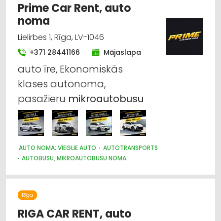
Prime Car Rent, auto
noma
Lielirbes 1, Rīga, LV-1046
+371 28441166
Mājaslapa
auto īre, Ekonomiskās
klases autonoma,
pasažieru
mikroautobusu
AUTO NOMA; VIEGLIE AUTO
AUTOTRANSPORTS
AUTOBUSU, MIKROAUTOBUSU NOMA
PASAŽIERU PĀRVADĀJUMI
NOMA
Rīga
RIGA CAR RENT, auto