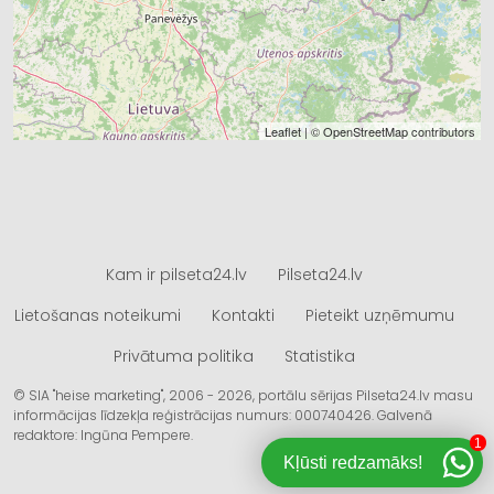
Leaflet
| ©
OpenStreetMap
contributors
Kam ir pilseta24.lv
Pilseta24.lv
Lietošanas noteikumi
Kontakti
Pieteikt uzņēmumu
Privātuma politika
Statistika
© SIA "heise marketing", 2006 - 2026, portālu sērijas Pilseta24.lv masu
informācijas līdzekļa reģistrācijas numurs: 000740426. Galvenā
redaktore: Ingūna Pempere.
1
Kļūsti redzamāks!