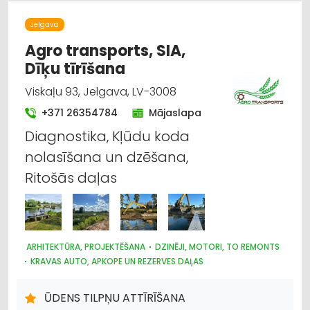
KRAVU PĀRVADĀJUMI: AUTO
AUTOTRANSPORTS
DZINĒJI, MOTORI, TO REMONTS
Jelgava
AUTO REZERVES DAĻU TIRDZNIECĪBA
Agro transports, SIA,
Dīķu tīrīšana
Viskaļu 93, Jelgava, LV-3008
+371 26354784
Mājaslapa
Diagnostika, Kļūdu koda
nolasīšana un dzēšana,
Ritošās daļas
ARHITEKTŪRA, PROJEKTĒŠANA
DZINĒJI, MOTORI, TO REMONTS
KRAVAS AUTO, APKOPE UN REZERVES DAĻAS
CELTNIECĪBAS UN REMONTA DARBI
LABIEKĀRTOŠANA, APZAĻUMOŠANA
AUTOTRANSPORTS
ŪDENS TILPŅU ATTĪRĪŠANA
HIDRAULISKĀS UN PNEIMATISKĀS IERĪCES