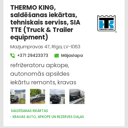
THERMO KING,
saldēšanas iekārtas,
tehniskais serviss, SIA
TTE (Truck & Trailer
equipment)
Mazjumpravas 47, Rīga, LV-1063
+371 29423373
Mājaslapa
refrižeratoru apkope,
autonomās apsildes
iekārtu remonts, kravas
SALDĒŠANAS IEKĀRTAS
KRAVAS AUTO, APKOPE UN REZERVES DAĻAS
AUTO KONDICIONĒŠANAS SISTĒMAS, AUTOREFRIŽERATORI