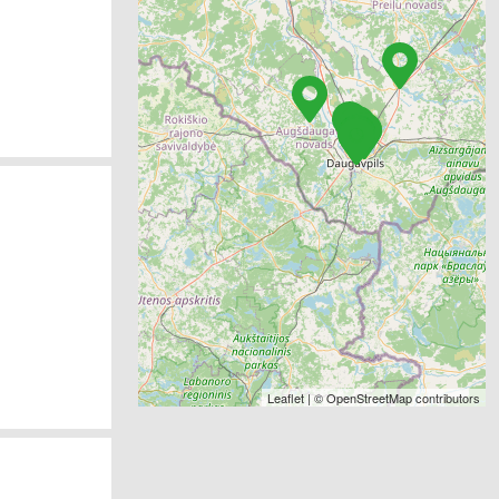
Leaflet
| ©
OpenStreetMap
contributors