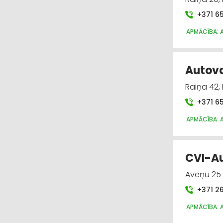
+371 6
APMĀCĪBA: 
Autovad
Raiņa 42,
+371 6
APMĀCĪBA: 
CVI-Au
Aveņu 25-
+371 2
APMĀCĪBA: 