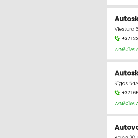
Autosko
Viestura 
+371 2
APMĀCĪBA: 
Autosk
Rīgas 54A
+371 6
APMĀCĪBA: 
Autova
Raiņa 20,