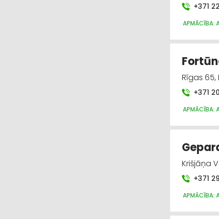
+371 2
APMĀCĪBA: 
Fortūn
Rīgas 65,
+371 2
APMĀCĪBA: 
Gepard
Krišjāņa 
+371 2
APMĀCĪBA: 