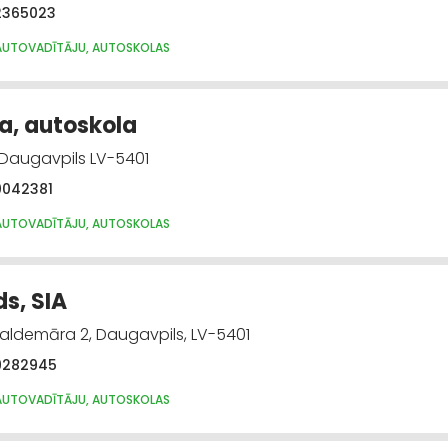
2365023
AUTOVADĪTĀJU, AUTOSKOLAS
a, autoskola
 Daugavpils LV-5401
0042381
AUTOVADĪTĀJU, AUTOSKOLAS
s, SIA
Valdemāra 2, Daugavpils, LV-5401
9282945
AUTOVADĪTĀJU, AUTOSKOLAS