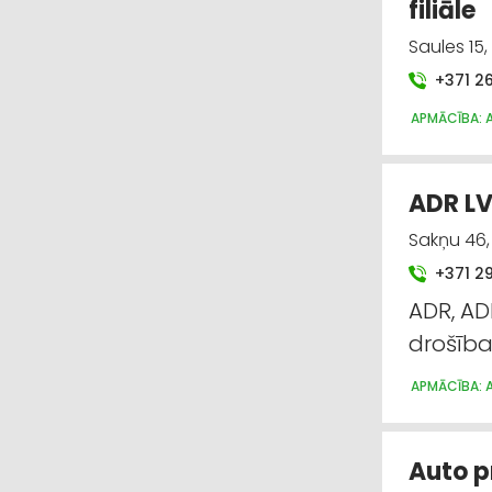
filiāle
Saules 15
+371 2
APMĀCĪBA: 
ADR LV,
Sakņu 46,
+371 2
ADR, A
drošība
APMĀCĪBA: 
Auto p