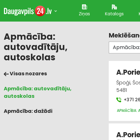
Ziņas
Katalogs
Apmācība:
Meklēšana
autovadītāju,
autoskolas
A.Pori
Visas nozares
Špoģi, Šo
Apmācība: autovadītāju,
5481
autoskolas
+371 2
Apmācība: dažādi
APMĀCĪBA: 
A.Pori