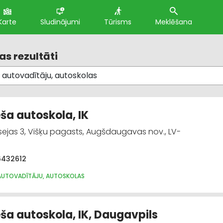
Karte
Sludinājumi
Tūrisms
Meklēšana
s rezultāti
eša autoskola, IK
sejas 3, Višķu pagasts, Augšdaugavas nov., LV-
6432612
AUTOVADĪTĀJU, AUTOSKOLAS
eša autoskola, IK, Daugavpils