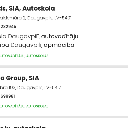
s, SIA, Autoskola
Valdemāra 2, Daugavpils, LV-5401
9282945
la Daugavpilī,
autovadītāju
ība
Daugavpilī,
apmācība
AUTOVADĪTĀJU, AUTOSKOLAS
ja Group, SIA
bra 193, Daugavpils, LV-5417
9699981
AUTOVADĪTĀJU, AUTOSKOLAS