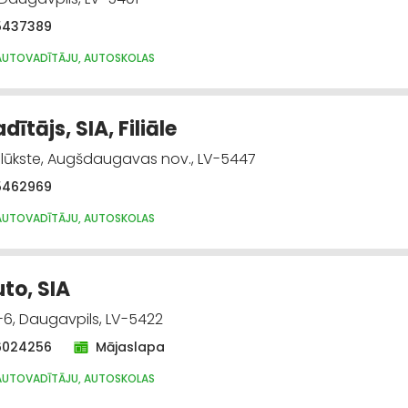
5437389
AUTOVADĪTĀJU, AUTOSKOLAS
ītājs, SIA, Filiāle
 Ilūkste, Augšdaugavas nov., LV-5447
5462969
AUTOVADĪTĀJU, AUTOSKOLAS
to, SIA
6, Daugavpils, LV-5422
6024256
Mājaslapa
AUTOVADĪTĀJU, AUTOSKOLAS