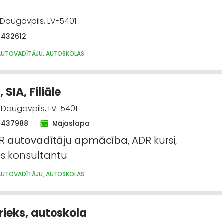
, Daugavpils, LV-5401
6432612
AUTOVADĪTĀJU, AUTOSKOLAS
 SIA, Filiāle
 Daugavpils, LV-5401
9437988
Mājaslapa
DR
autovadītāju
apmācība
, ADR kursi,
s konsultantu
AUTOVADĪTĀJU, AUTOSKOLAS
rieks, autoskola