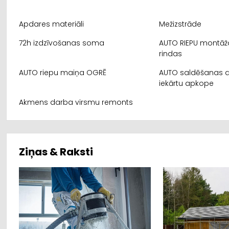
Apdares materiāli
Mežizstrāde
72h izdzīvošanas soma
AUTO RIEPU montāž
rindas
AUTO riepu maiņa OGRĒ
AUTO saldēšanas 
iekārtu apkope
Akmens darba virsmu remonts
Ziņas & Raksti