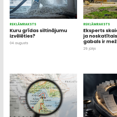
REKLĀMRAKSTS
REKLĀMRAKSTS
Kuru grīdas siltinājumu
Eksperts skaid
izvēlēties?
ja noskatītai
gabals ir me
04. augusts
29. jūlijs