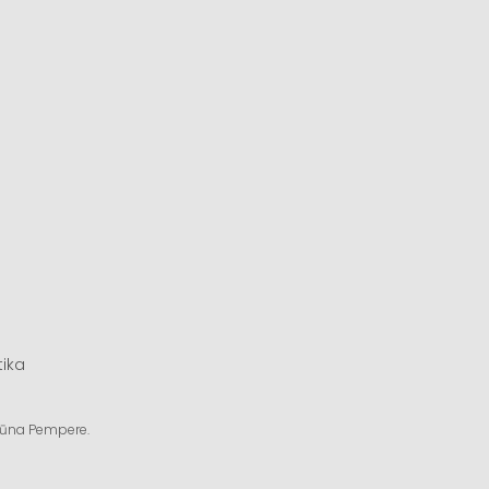
tika
ngūna Pempere.