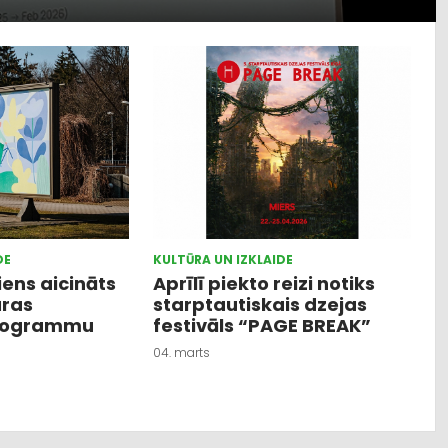
DE
KULTŪRA UN IZKLAIDE
iens aicināts
Aprīlī piekto reizi notiks
ūras
starptautiskais dzejas
rogrammu
festivāls “PAGE BREAK”
04. marts