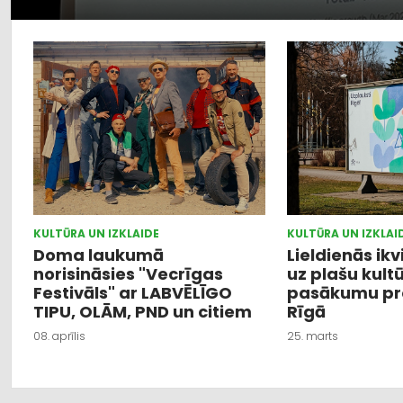
KULTŪRA UN IZKLAIDE
KULTŪRA UN IZKLAI
Doma laukumā
Lieldienās ikv
norisināsies "Vecrīgas
uz plašu kult
Festivāls" ar LABVĒLĪGO
pasākumu p
TIPU, OLĀM, PND un citiem
Rīgā
08. aprīlis
25. marts