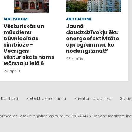
ABC PADOMI
ABC PADOMI
Vēsturiskās un
Jaunā
mūsdienu
daudzdzīvokļu ēku
būvniecības
energoefektivitāte
simbioze -
s programma: ko
Vecrīgas
noderīgi zināt?
vēsturiskais nams
25. aprīlis
Mārstaļu ielā 6
28. aprīlis
Kontakti
Pieteikt uzņēmumu
Privātuma politika
Statis
informācijas līdzekļa reģistrācijas numurs: 000740426. Galvenā redaktore: I