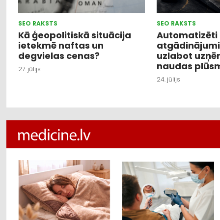
SEO RAKSTS
SEO RAKSTS
Kā ģeopolitiskā situācija
Automatizēt
ietekmē naftas un
atgādinājumi 
degvielas cenas?
uzlabot uzņ
naudas plūs
27. jūlijs
24. jūlijs