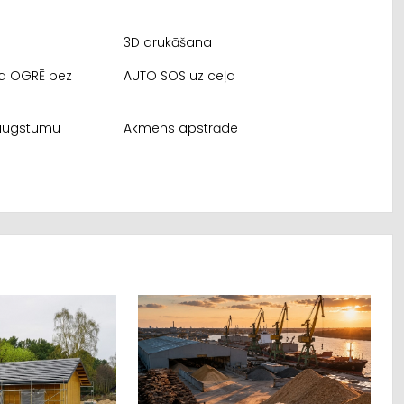
3D drukāšana
a OGRĒ bez
AUTO SOS uz ceļa
augstumu
Akmens apstrāde