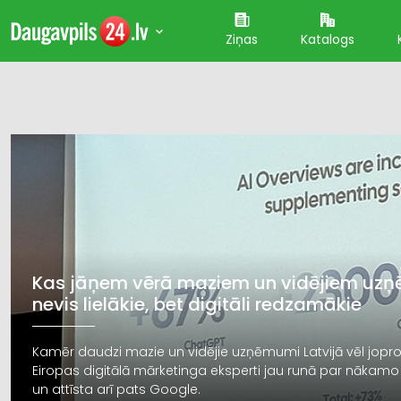
Ziņas
Katalogs
Kas jāņem vērā maziem un vidējiem uzņ
nevis lielākie, bet digitāli redzamākie
Kamēr daudzi mazie un vidējie uzņēmumi Latvijā vēl jopr
Eiropas digitālā mārketinga eksperti jau runā par nākamo
un attīsta arī pats Google.