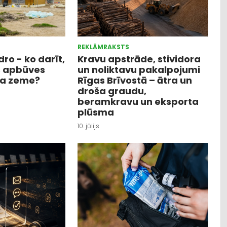
REKLĀMRAKSTS
ro - ko darīt,
Kravu apstrāde, stividora
s apbūves
un noliktavu pakalpojumi
ža zeme?
Rīgas Brīvostā – ātra un
droša graudu,
beramkravu un eksporta
plūsma
10. jūlijs