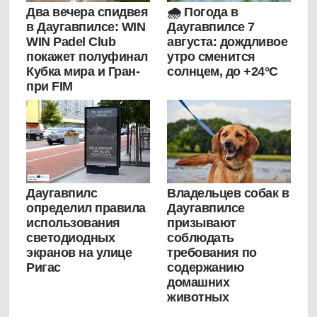
Два вечера спидвея
🌧️ Погода в
в Даугавпилсе: WIN
Даугавпилсе 7
WIN Padel Club
августа: дождливое
покажет полуфинал
утро сменится
Кубка мира и Гран-
солнцем, до +24°C
при FIM
Даугавпилс
Владельцев собак в
определил правила
Даугавпилсе
использования
призывают
светодиодных
соблюдать
экранов на улице
требования по
Ригас
содержанию
домашних
животных