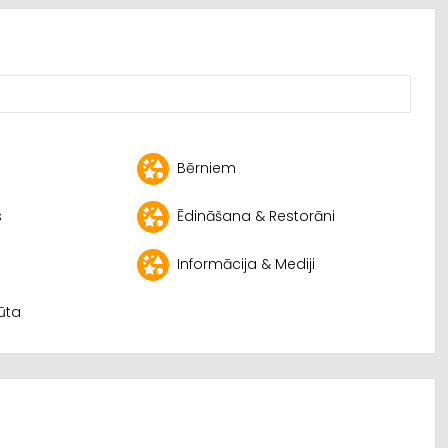
Bērniem
s
Ēdināšana & Restorāni
Informācija & Mediji
pūta