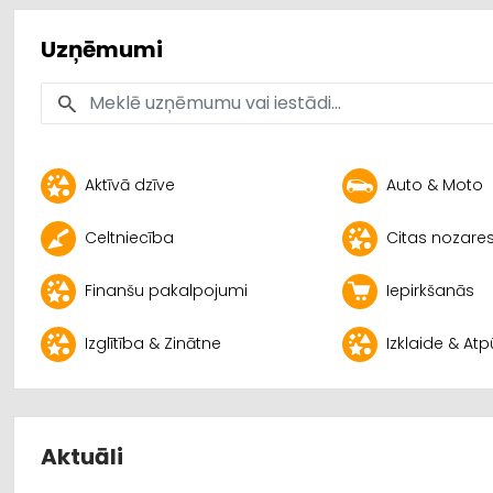
Uzņēmumi
Aktīvā dzīve
Auto & Moto
Celtniecība
Citas nozare
Finanšu pakalpojumi
Iepirkšanās
Izglītība & Zinātne
Izklaide & At
Aktuāli