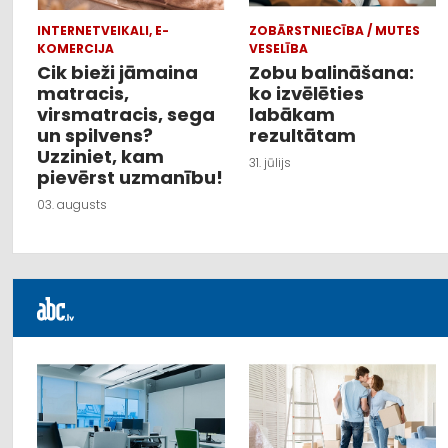
INTERNETVEIKALI, E-
ZOBĀRSTNIECĪBA / MUTES
KOMERCIJA
VESELĪBA
Cik bieži jāmaina
Zobu balināšana:
matracis,
ko izvēlēties
virsmatracis, sega
labākam
un spilvens?
rezultātam
Uzziniet, kam
31. jūlijs
pievērst uzmanību!
03. augusts