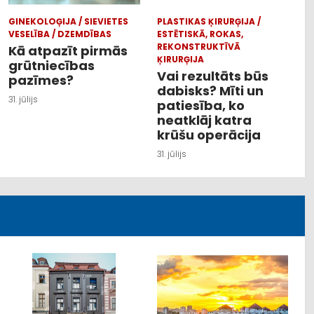
GINEKOLOĢIJA / SIEVIETES
PLASTIKAS ĶIRURĢIJA /
VESELĪBA / DZEMDĪBAS
ESTĒTISKĀ, ROKAS,
REKONSTRUKTĪVĀ
Kā atpazīt pirmās
ĶIRURĢIJA
grūtniecības
Vai rezultāts būs
pazīmes?
dabisks? Mīti un
31. jūlijs
patiesība, ko
neatklāj katra
krūšu operācija
31. jūlijs