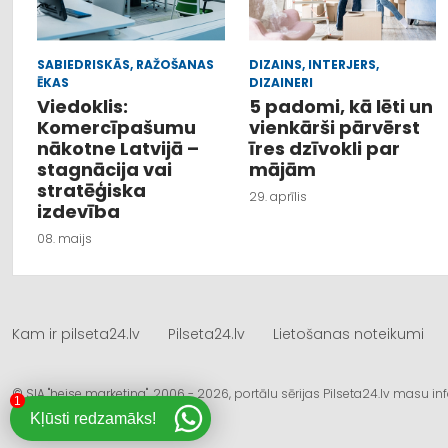
SABIEDRISKĀS, RAŽOŠANAS
DIZAINS, INTERJERS,
ĒKAS
DIZAINERI
Viedoklis:
5 padomi, kā lēti un
Komercīpašumu
vienkārši pārvērst
nākotne Latvijā –
īres dzīvokli par
stagnācija vai
mājām
stratēģiska
29. aprīlis
izdevība
08. maijs
Kam ir pilseta24.lv
Pilseta24.lv
Lietošanas noteikumi
© SIA "heise marketing", 2006 - 2026, portālu sērijas Pilseta24.lv masu 
1
Kļūsti redzamāks!