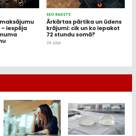
SEO RAKSTS
i maksājumu
Ārkārtas pārtika un ūdens
– iespēja
krājumi: cik un ko iepakot
ēmuma
72 stundu somā?
mu
24. jūlijs