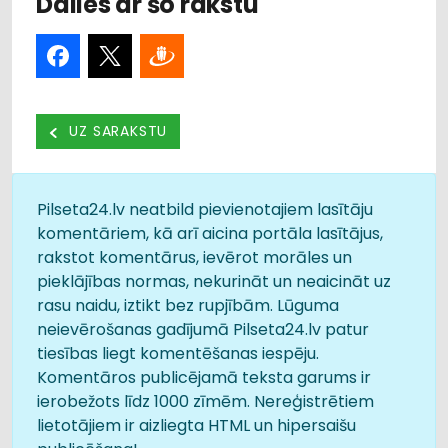
Dalies ar šo rakstu
UZ SARAKSTU
Pilseta24.lv neatbild pievienotajiem lasītāju
komentāriem, kā arī aicina portāla lasītājus,
rakstot komentārus, ievērot morāles un
pieklājības normas, nekurināt un neaicināt uz
rasu naidu, iztikt bez rupjībām. Lūguma
neievērošanas gadījumā Pilseta24.lv patur
tiesības liegt komentēšanas iespēju.
Komentāros publicējamā teksta garums ir
ierobežots līdz 1000 zīmēm. Nereģistrētiem
lietotājiem ir aizliegta HTML un hipersaišu