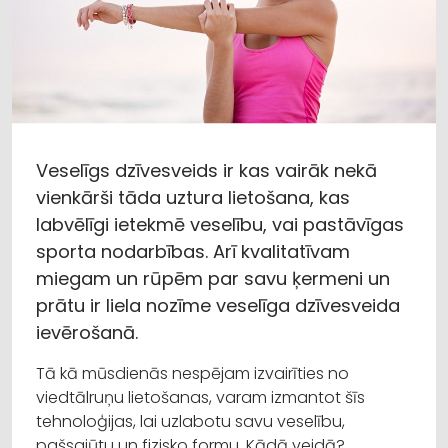
Veselīgs dzīvesveids ir kas vairāk nekā
vienkārši tāda uztura lietošana, kas
labvēlīgi ietekmē veselību, vai pastāvīgas
sporta nodarbības. Arī kvalitatīvam
miegam un rūpēm par savu ķermeni un
prātu ir liela nozīme veselīga dzīvesveida
ievērošanā.
Tā kā mūsdienās nespējam izvairīties no
viedtālruņu lietošanas, varam izmantot šīs
tehnoloģijas, lai uzlabotu savu veselību,
pašsajūtu un fizisko formu. Kādā veidā?