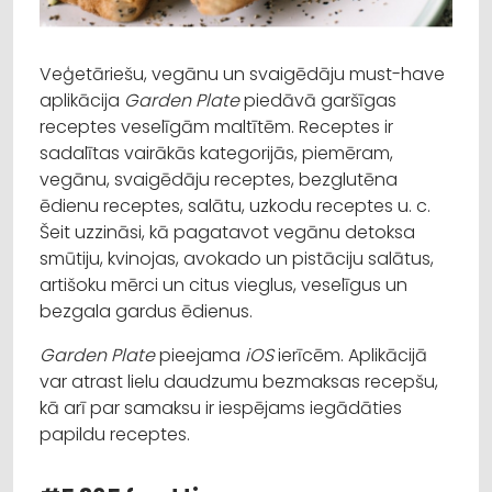
Veģetāriešu, vegānu un svaigēdāju must-have
aplikācija
Garden Plate
piedāvā garšīgas
receptes veselīgām maltītēm. Receptes ir
sadalītas vairākās kategorijās, piemēram,
vegānu, svaigēdāju receptes, bezglutēna
ēdienu receptes, salātu, uzkodu receptes u. c.
Šeit uzzināsi, kā pagatavot vegānu detoksa
smūtiju, kvinojas, avokado un pistāciju salātus,
artišoku mērci un citus vieglus, veselīgus un
bezgala gardus ēdienus.
Garden Plate
pieejama
iOS
ierīcēm. Aplikācijā
var atrast lielu daudzumu bezmaksas recepšu,
kā arī par samaksu ir iespējams iegādāties
papildu receptes.