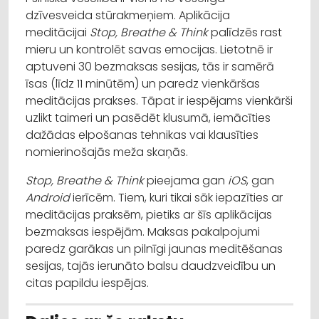
dzīvesveida stūrakmeņiem. Aplikācija
meditācijai
Stop, Breathe & Think
palīdzēs rast
mieru un kontrolēt savas emocijas. Lietotnē ir
aptuveni 30 bezmaksas sesijas, tās ir samērā
īsas (līdz 11 minūtēm) un paredz vienkāršas
meditācijas prakses. Tāpat ir iespējams vienkārši
uzlikt taimeri un pasēdēt klusumā, iemācīties
dažādas elpošanas tehnikas vai klausīties
nomierinošajās meža skaņās.
Stop, Breathe & Think
pieejama gan
iOS
, gan
Android
ierīcēm. Tiem, kuri tikai sāk iepazīties ar
meditācijas praksēm, pietiks ar šīs aplikācijas
bezmaksas iespējām. Maksas pakalpojumi
paredz garākas un pilnīgi jaunas meditēšanas
sesijas, tajās ierunāto balsu daudzveidību un
citas papildu iespējas.