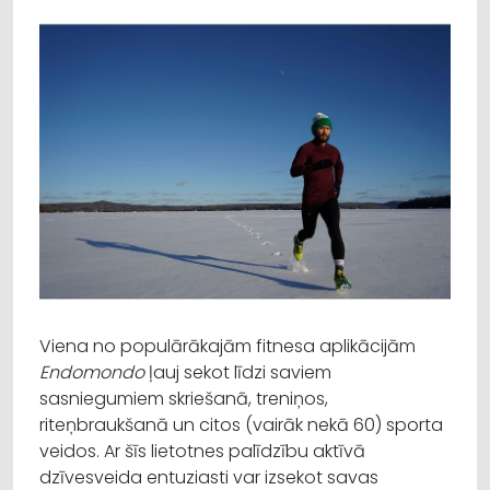
Viena no populārākajām fitnesa aplikācijām
Endomondo
ļauj sekot līdzi saviem
sasniegumiem skriešanā, treniņos,
riteņbraukšanā un citos (vairāk nekā 60) sporta
veidos. Ar šīs lietotnes palīdzību aktīvā
dzīvesveida entuziasti var izsekot savas