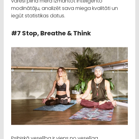
varēsi pilnā mērā izmantot inteliģento
modinātāju, analizēt sava miega kvalitāti un
iegūt statistikas datus.
#7 Stop, Breathe & Think
Psihiskā veselība ir viens no veselīga