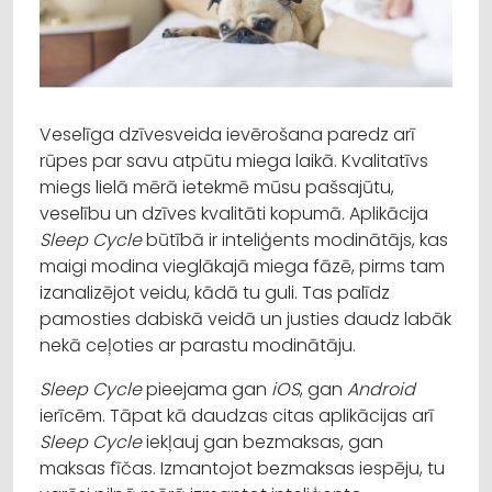
Veselīga dzīvesveida ievērošana paredz arī
rūpes par savu atpūtu miega laikā. Kvalitatīvs
miegs lielā mērā ietekmē mūsu pašsajūtu,
veselību un dzīves kvalitāti kopumā. Aplikācija
Sleep Cycle
būtībā ir inteliģents modinātājs, kas
maigi modina vieglākajā miega fāzē, pirms tam
izanalizējot veidu, kādā tu guli. Tas palīdz
pamosties dabiskā veidā un justies daudz labāk
nekā ceļoties ar parastu modinātāju.
Sleep Cycle
pieejama gan
iOS
, gan
Android
ierīcēm. Tāpat kā daudzas citas aplikācijas arī
Sleep Cycle
iekļauj gan bezmaksas, gan
maksas fīčas. Izmantojot bezmaksas iespēju, tu