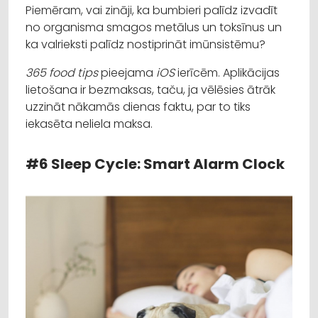
Piemēram, vai zināji, ka bumbieri palīdz izvadīt
no organisma smagos metālus un toksīnus un
ka valrieksti palīdz nostiprināt imūnsistēmu?
365 food tips
pieejama
iOS
ierīcēm. Aplikācijas
lietošana ir bezmaksas, taču, ja vēlēsies ātrāk
uzzināt nākamās dienas faktu, par to tiks
iekasēta neliela maksa.
#6 Sleep Cycle: Smart Alarm Clock