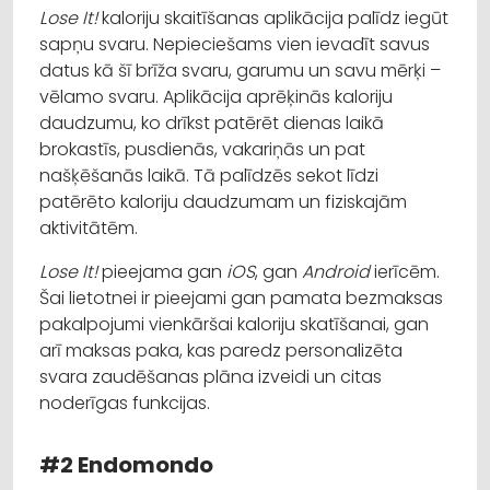
Lose It!
kaloriju skaitīšanas aplikācija palīdz iegūt
sapņu svaru. Nepieciešams vien ievadīt savus
datus kā šī brīža svaru, garumu un savu mērķi –
vēlamo svaru. Aplikācija aprēķinās kaloriju
daudzumu, ko drīkst patērēt dienas laikā
brokastīs, pusdienās, vakariņās un pat
našķēšanās laikā. Tā palīdzēs sekot līdzi
patērēto kaloriju daudzumam un fiziskajām
aktivitātēm.
Lose It!
pieejama gan
iOS
, gan
Android
ierīcēm.
Šai lietotnei ir pieejami gan pamata bezmaksas
pakalpojumi vienkāršai kaloriju skatīšanai, gan
arī maksas paka, kas paredz personalizēta
svara zaudēšanas plāna izveidi un citas
noderīgas funkcijas.
#2 Endomondo