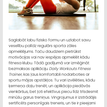
Saglabāt labu fizisko formu un uzlabot savu
veselību palīdz regulārs sporta zāles
apmeklējums. Taču daudziem pietrūkst
motivācijas vai nav iespējas apmeklēt kādu
fitnesa klubu. Tādā gadījumā var izmēģināt
bezmaksas aplikāciju
Daily Workouts Fitness
Trainer
, kas ļaus komfortabli nodarboties ar
sportu mājas apstākļos. Tu vari izvēlēties, kādu
ķermeņa daļu trenēt, un aplikācija piedāvās
vienkāršus, bet ļoti efektīvus piecu līdz trīsdesmit
minūšu garus treniņus. Vingrojumus ir izstrādājis
sertificēts personīgais treneris, un tie ir pieejami