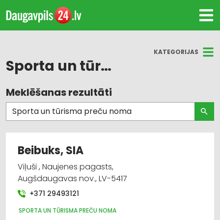
KATEGORIJAS
Sporta un tūrisma preču noma
Meklēšanas rezultāti
Visas nozares
Sporta un tūrisma preču noma
Jahtklubi un laivu novietnes
Beibuks, SIA
Tūrisms un ceļojumi
Viļuši , Naujenes pagasts,
Augšdaugavas nov., LV-5417
+371 29493121
SPORTA UN TŪRISMA PREČU NOMA