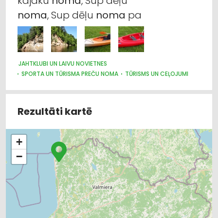
kajaku
noma
, Sup dēļu
noma
, Sup dēļu
noma
pa
JAHTKLUBI UN LAIVU NOVIETNES
SPORTA UN TŪRISMA PREČU NOMA
TŪRISMS UN CEĻOJUMI
Rezultāti kartē
+
−