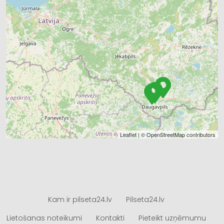
Leaflet
| ©
OpenStreetMap
contributors
Kam ir pilseta24.lv
Pilseta24.lv
Lietošanas noteikumi
Kontakti
Pieteikt uzņēmumu