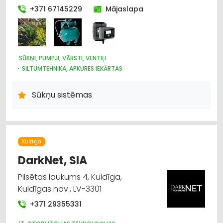
+371 67145229
Mājaslapa
SŪKŅI, PUMPJI, VĀRSTI, VENTIĻI
SILTUMTEHNIKA, APKURES IEKĀRTAS
ŪDENSAPGĀDE UN KANALIZĀCIJA
SILTUMAPGĀDE UN SILTUMTĪKLI
Sūkņu sistēmas
Kuldīga
DarkNet, SIA
Pilsētas laukums 4, Kuldīga,
Kuldīgas nov., LV-3301
+371 29355331