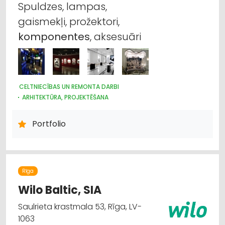
Spuldzes, lampas,
gaismekļi, prožektori,
komponentes
, aksesuāri
CELTNIECĪBAS UN REMONTA DARBI
ARHITEKTŪRA, PROJEKTĒŠANA
ELEKTROTEHNISKO IEKĀRTU UN ELEKTROMATERIĀLU
TIRDZNIECĪBA
Portfolio
DIZAINS UN INTERJERS; PRIEKŠMETI UN PAKALPOJUMI
ELEKTRONISKĀS IERĪCES, KOMPONENTES
APGAISMES TEHNIKAS VAIRUMTIRDZNIECĪBA
APGAISMES TEHNIKAS TIRDZNIECĪBA
Rīga
Wilo Baltic, SIA
Saulrieta krastmala 53, Rīga, LV-
1063