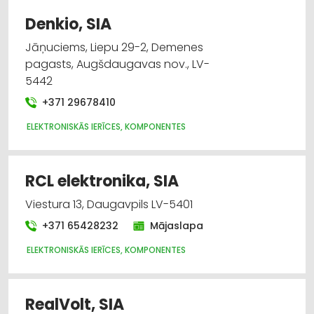
Apgaismes tehnikas vairumtirdzniecība
Denkio, SIA
Hidrauliskās un pneimatiskās ierīces
Jāņuciems, Liepu 29-2, Demenes
pagasts, Augšdaugavas nov., LV-
Audio un videotehnikas un piederumu
5442
tirdzniecība
+371 29678410
Celtniecības un remonta darbi
ELEKTRONISKĀS IERĪCES, KOMPONENTES
Dizains un interjers; priekšmeti un pakalpojumi
RCL elektronika, SIA
Elektromontāža, elektroinstalācija
Viestura 13, Daugavpils LV-5401
+371 65428232
Mājaslapa
ELEKTRONISKĀS IERĪCES, KOMPONENTES
RealVolt, SIA