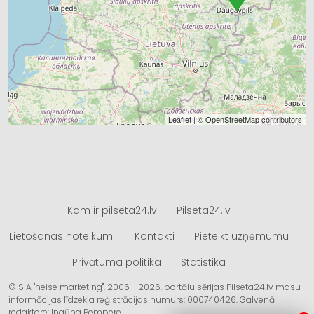
Leaflet
| ©
OpenStreetMap
contributors
Kam ir pilseta24.lv
Pilseta24.lv
Lietošanas noteikumi
Kontakti
Pieteikt uzņēmumu
Privātuma politika
Statistika
© SIA "heise marketing", 2006 - 2026, portālu sērijas Pilseta24.lv masu
informācijas līdzekļa reģistrācijas numurs: 000740426. Galvenā
redaktore: Ingūna Pempere.