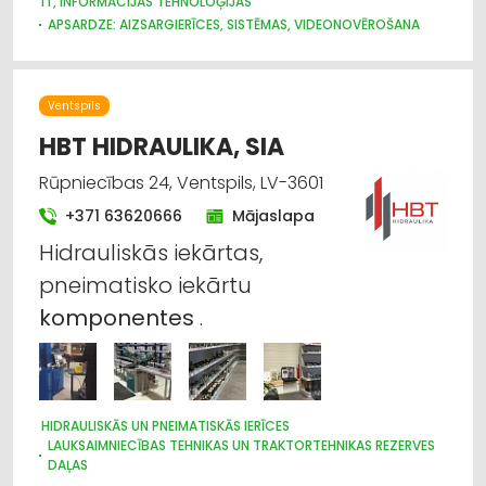
IT, INFORMĀCIJAS TEHNOLOĢIJAS
APSARDZE: AIZSARGIERĪCES, SISTĒMAS, VIDEONOVĒROŠANA
APGAISMES TEHNIKAS TIRDZNIECĪBA
ELEKTROMONTĀŽA, ELEKTROINSTALĀCIJA
ELEKTROTEHNISKO IEKĀRTU UN ELEKTROMATERIĀLU
Ventspils
TIRDZNIECĪBA
ELEKTRONISKĀS IERĪCES, KOMPONENTES
APSARDZE: DIENESTI
HBT HIDRAULIKA, SIA
VĀJSTRĀVAS TĪKLI
BIROJA TEHNIKA UN IEKĀRTAS
Rūpniecības 24, Ventspils, LV-3601
+371 63620666
Mājaslapa
Hidrauliskās iekārtas,
pneimatisko iekārtu
komponentes
.
HIDRAULISKĀS UN PNEIMATISKĀS IERĪCES
LAUKSAIMNIECĪBAS TEHNIKAS UN TRAKTORTEHNIKAS REZERVES
DAĻAS