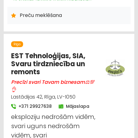
HIDRAULISKĀS UN PNEIMATISKĀS IERĪCES
ELEKTROTEHNISKO IEKĀRTU UN ELEKTROMATERIĀLU
Preču meklēšana
TIRDZNIECĪBA
APGAISMES TEHNIKAS TIRDZNIECĪBA
Rīga
EST Tehnoloģijas, SIA,
Svaru tirdzniecība un
remonts
Precīzi svari Tavam biznesam⚖💯
👌
Lastādijas 42, Rīga, LV-1050
+371 29927638
Mājaslapa
eksploziju nedrošām vidēm,
svari uguns nedrošām
vidēm, svari