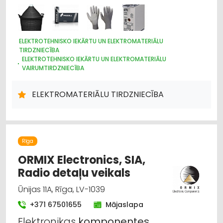
ELEKTROTEHNISKO IEKĀRTU UN ELEKTROMATERIĀLU
TIRDZNIECĪBA
ELEKTROTEHNISKO IEKĀRTU UN ELEKTROMATERIĀLU
VAIRUMTIRDZNIECĪBA
APGAISMES TEHNIKAS TIRDZNIECĪBA
APGAISMES TEHNIKAS VAIRUMTIRDZNIECĪBA
ELEKTROMATERIĀLU TIRDZNIECĪBA
ELEKTRONISKĀS IERĪCES, KOMPONENTES
HIDRAULISKĀS UN PNEIMATISKĀS IERĪCES
INSTRUMENTU UN DARBARĪKU TIRDZNIECĪBA
INSTRUMENTU UN DARBARĪKU VAIRUMTIRDZNIECĪBA
ELEKTROMONTĀŽA, ELEKTROINSTALĀCIJA
VĀJSTRĀVAS TĪKLI
Rīga
INTERNETVEIKALI, E-KOMERCIJA
ORMIX Electronics, SIA,
CELTNIECĪBAS UN REMONTA DARBI
Radio detaļu veikals
DIZAINS UN INTERJERS; PRIEKŠMETI UN PAKALPOJUMI
SADZĪVES TEHNIKAS TIRDZNIECĪBA
Ūnijas 11A, Rīga, LV-1039
SAIMNIECĪBAS PREČU TIRDZNIECĪBA
+371 67501655
Mājaslapa
Elektronikas
komponentes
.