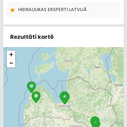
RŪPNIECISKĀS IEKĀRTAS, AUTOMATIZĀCIJA
CAURULES
METĀLAPSTRĀDE
METĀLIZSTRĀDĀJUMI
MAŠĪNBŪVE
HIDRAULIKAS EKSPERTI LATVIJĀ
ELEKTRONISKĀS IERĪCES, KOMPONENTES
Rezultāti kartē
+
−