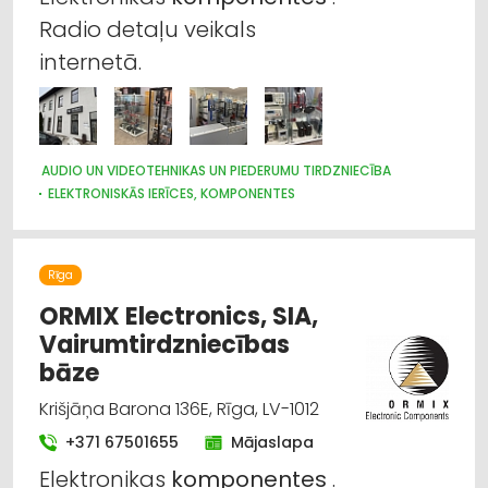
Radio detaļu veikals
internetā.
AUDIO UN VIDEOTEHNIKAS UN PIEDERUMU TIRDZNIECĪBA
ELEKTRONISKĀS IERĪCES, KOMPONENTES
INTERNETVEIKALI, E-KOMERCIJA
TELEKOMUNIKĀCIJAS
Rīga
ORMIX Electronics, SIA,
Vairumtirdzniecības
bāze
Krišjāņa Barona 136E, Rīga, LV-1012
+371 67501655
Mājaslapa
Elektronikas
komponentes
.