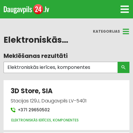
KATEGORIJAS
Elektroniskās ierīces, komponentes
Meklēšanas rezultāti
Visas nozares
Elektroniskās ierīces, komponentes
Apgaismes tehnikas tirdzniecība
3D Store, SIA
Elektrotehnisko iekārtu un elektromateriālu
Stacijas 129J, Daugavpils LV-5401
tirdzniecība
+371 29650502
Internetveikali, e-komercija
ELEKTRONISKĀS IERĪCES, KOMPONENTES