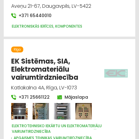
Aveņu 21-67, Daugavpils, LV-5422
+371 65440010
ELEKTRONISKĀS IERĪCES, KOMPONENTES
Rīga
EK Sistēmas, SIA,
Elektromateriālu
vairumtirdzniecība
Katlakalna 4A, Rīga, LV-1073
+371 25661122
Mājaslapa
ELEKTROTEHNISKO IEKĀRTU UN ELEKTROMATERIĀLU
VAIRUMTIRDZNIECĪBA
APGAISMES TEHNIKAS VAIRUMTIRDZNIECĪBA