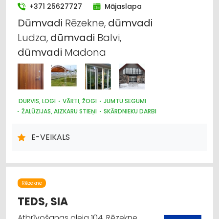
+371 25627727
Mājaslapa
Dūmvadi
Rēzekne,
dūmvadi
Ludza,
dūmvadi
Balvi,
dūmvadi
Madona
DURVIS, LOGI
VĀRTI, ŽOGI
JUMTU SEGUMI
ŽALŪZIJAS, AIZKARU STIEŅI
SKĀRDNIEKU DARBI
KRĀSNIS UN KAMĪNI
SILTUMAPGĀDE UN SILTUMTĪKLI
DŪMVADI, TO IZGATAVOŠANA, UZSTĀDĪŠANA
E-VEIKALS
METĀLIZSTRĀDĀJUMI
SAIMNIECĪBAS PREČU TIRDZNIECĪBA
DĀRZA TEHNIKA UN INVENTĀRS
AUTO RIEPU, AUTO DISKU TIRDZNIECĪBA
Rēzekne
TEDS, SIA
Atbrīvošanas aleja 104, Rēzekne,