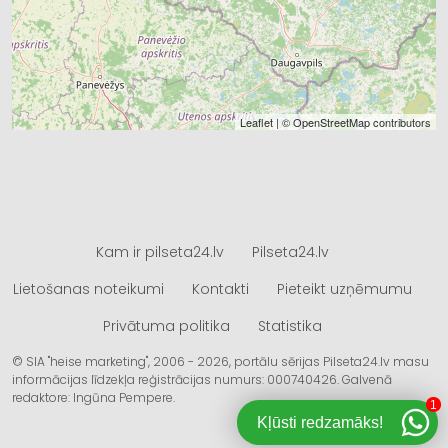
Leaflet
| ©
OpenStreetMap
contributors
Kam ir pilseta24.lv
Pilseta24.lv
Lietošanas noteikumi
Kontakti
Pieteikt uzņēmumu
Privātuma politika
Statistika
© SIA "heise marketing", 2006 - 2026, portālu sērijas Pilseta24.lv masu
informācijas līdzekļa reģistrācijas numurs: 000740426. Galvenā
redaktore: Ingūna Pempere.
1
Kļūsti redzamāks!