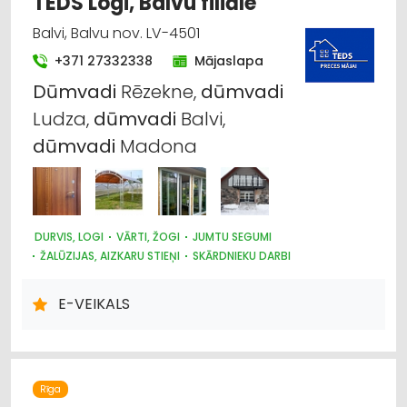
TEDS Logi, Balvu filiāle
Balvi, Balvu nov. LV-4501
+371 27332338
Mājaslapa
Dūmvadi
Rēzekne,
dūmvadi
Ludza,
dūmvadi
Balvi,
dūmvadi
Madona
DURVIS, LOGI
VĀRTI, ŽOGI
JUMTU SEGUMI
ŽALŪZIJAS, AIZKARU STIEŅI
SKĀRDNIEKU DARBI
KRĀSNIS UN KAMĪNI
SILTUMAPGĀDE UN SILTUMTĪKLI
DŪMVADI, TO IZGATAVOŠANA, UZSTĀDĪŠANA
E-VEIKALS
METĀLIZSTRĀDĀJUMI
SAIMNIECĪBAS PREČU TIRDZNIECĪBA
DĀRZA TEHNIKA UN INVENTĀRS
AUTO RIEPU, AUTO DISKU TIRDZNIECĪBA
Rīga