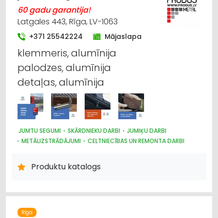
60 gadu garantija!
Latgales 443, Rīga, LV-1063
+371 25542224
Mājaslapa
klemmeris, alumīnija
palodzes, alumīnija
detaļas, alumīnija
JUMTU SEGUMI
SKĀRDNIEKU DARBI
JUMIĶU DARBI
METĀLIZSTRĀDĀJUMI
CELTNIECĪBAS UN REMONTA DARBI
METĀLA TIRDZNIECĪBA
BŪVMATERIĀLU, BŪVKONSTRUKCIJU TIRDZNIECĪBA
Produktu katalogs
DŪMVADI, TO IZGATAVOŠANA, UZSTĀDĪŠANA
DURVIS, LOGI
Rīga