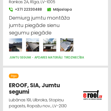
Rankas 2A, Rīga, LV-1005
+371 22330488
Mājaslapa
Demiurg jumtu montāža
jumtu piegāde sienu
segumu piegāde
JUMTU SEGUMI
APDARES MATERIĀLI: TIRDZNIECĪBA
Rīga
EROOF, SIA, Jumtu
segumi
Lubānas 191, Ulbroka, Stopiņu
pagasts, Ropažu nov., LV-2130