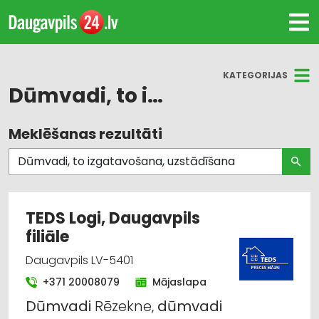
KATEGORIJAS
Dūmvadi, to izgatavošana, uzstādīšana
Meklēšanas rezultāti
Visas nozares
Dūmvadi, to izgatavošana, uzstādīšana
Jumtu segumi
TEDS Logi, Daugavpils
filiāle
Metālizstrādājumi
Daugavpils LV-5401
Skārdnieku darbi
+371 20008079
Mājaslapa
Durvis, logi
Dūmvadi
Rēzekne,
dūmvadi