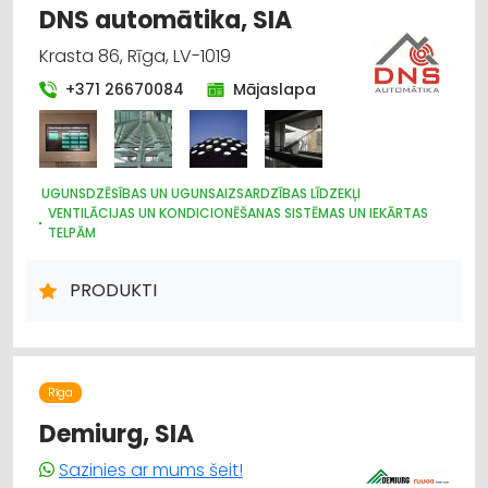
DNS automātika, SIA
Krasta 86, Rīga, LV-1019
+371 26670084
Mājaslapa
UGUNSDZĒSĪBAS UN UGUNSAIZSARDZĪBAS LĪDZEKĻI
VENTILĀCIJAS UN KONDICIONĒŠANAS SISTĒMAS UN IEKĀRTAS
TELPĀM
ELEKTROMONTĀŽA, ELEKTROINSTALĀCIJA
DŪMVADI, TO IZGATAVOŠANA, UZSTĀDĪŠANA
PRODUKTI
Rīga
Demiurg, SIA
Sazinies ar mums šeit!