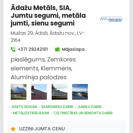
Ādažu Metāls, SIA,
Jumtu segumi, metāla
jumti, sienu segumi
Muižas 29, Ādaži, Ādažu nov., LV-
2164
+371 29242101
Mājaslapa
pieslēgums, Zemkores
elements, Klemmeris,
Alumīnija palodzes
JUMTU SEGUMI
SKĀRDNIEKU DARBI
JUMIĶU DARBI
METĀLIZSTRĀDĀJUMI
CELTNIECĪBAS UN REMONTA DARBI
METĀLA TIRDZNIECĪBA
BŪVMATERIĀLU, BŪVKONSTRUKCIJU TIRDZNIECĪBA
UZZINI JUMTA CENU
DŪMVADI, TO IZGATAVOŠANA, UZSTĀDĪŠANA
DURVIS, LOGI