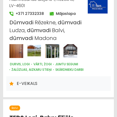
LV-4601
+371 27332338
Mājaslapa
Dūmvadi
Rēzekne,
dūmvadi
Ludza,
dūmvadi
Balvi,
dūmvadi
Madona
DURVIS, LOGI
VĀRTI, ŽOGI
JUMTU SEGUMI
ŽALŪZIJAS, AIZKARU STIEŅI
SKĀRDNIEKU DARBI
KRĀSNIS UN KAMĪNI
SILTUMAPGĀDE UN SILTUMTĪKLI
DŪMVADI, TO IZGATAVOŠANA, UZSTĀDĪŠANA
E-VEIKALS
METĀLIZSTRĀDĀJUMI
SAIMNIECĪBAS PREČU TIRDZNIECĪBA
DĀRZA TEHNIKA UN INVENTĀRS
Balvi