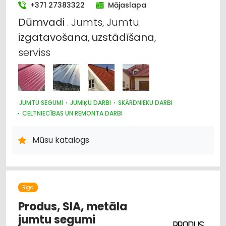
+371 27383322
Mājaslapa
Dūmvadi
. Jumts, Jumtu
izgatavošana
,
uzstādīšana
,
serviss
JUMTU SEGUMI
JUMIĶU DARBI
SKĀRDNIEKU DARBI
CELTNIECĪBAS UN REMONTA DARBI
BŪVMATERIĀLU, BŪVKONSTRUKCIJU TIRDZNIECĪBA
DŪMVADI, TO IZGATAVOŠANA, UZSTĀDĪŠANA
Mūsu katalogs
METĀLIZSTRĀDĀJUMI
Rīga
Produs, SIA, metāla
jumtu segumi