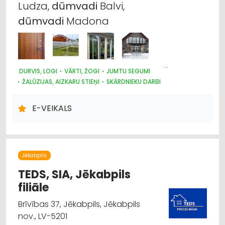
Ludza,
dūmvadi
Balvi,
Dārza tehnika un inventārs
dūmvadi
Madona
Krāsnis un kamīni
Saimniecības preču tirdzniecība
DURVIS, LOGI
VĀRTI, ŽOGI
JUMTU SEGUMI
ŽALŪZIJAS, AIZKARU STIEŅI
SKĀRDNIEKU DARBI
Siltumapgāde un siltumtīkli
KRĀSNIS UN KAMĪNI
SILTUMAPGĀDE UN SILTUMTĪKLI
DŪMVADI, TO IZGATAVOŠANA, UZSTĀDĪŠANA
E-VEIKALS
Vārti, žogi
METĀLIZSTRĀDĀJUMI
SAIMNIECĪBAS PREČU TIRDZNIECĪBA
DĀRZA TEHNIKA UN INVENTĀRS
AUTO RIEPU, AUTO DISKU TIRDZNIECĪBA
Jēkabpils
TEDS, SIA, Jēkabpils
filiāle
Brīvības 37, Jēkabpils, Jēkabpils
nov., LV-5201