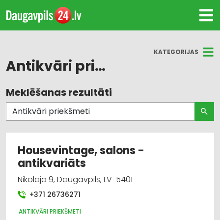
KATEGORIJAS
Antikvāri priekšmeti
Meklēšanas rezultāti
Visas nozares
Antikvāri priekšmeti
Mēbeļu labošana
Housevintage, salons -
antikvariāts
Restaurācija
Nikolaja 9, Daugavpils, LV-5401
+371 26736271
ANTIKVĀRI PRIEKŠMETI