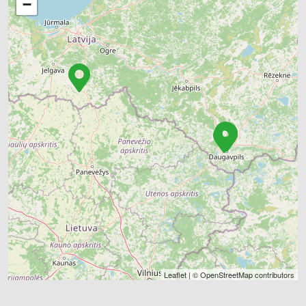
−
Leaflet
| ©
OpenStreetMap
contributors