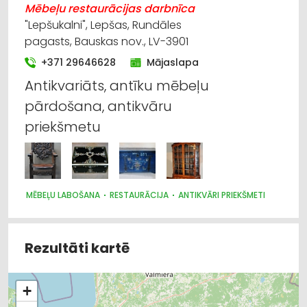
Mēbeļu restaurācijas darbnīca
"Lepšukalni", Lepšas, Rundāles
pagasts, Bauskas nov., LV-3901
+371 29646628
Mājaslapa
Antikvariāts, antīku mēbeļu
pārdošana, antikvāru
priekšmetu
MĒBEĻU LABOŠANA
RESTAURĀCIJA
ANTIKVĀRI PRIEKŠMETI
Rezultāti kartē
+