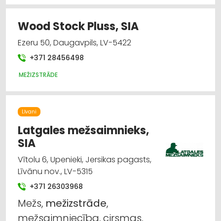
Wood Stock Pluss, SIA
Ezeru 50, Daugavpils, LV-5422
+371 28456498
MEŽIZSTRĀDE
Līvani
Latgales mežsaimnieks,
SIA
Vītolu 6, Upenieki, Jersikas pagasts,
Līvānu nov., LV-5315
+371 26303968
Mežs,
mežizstrāde
,
mežsaimniecība, cirsmas,