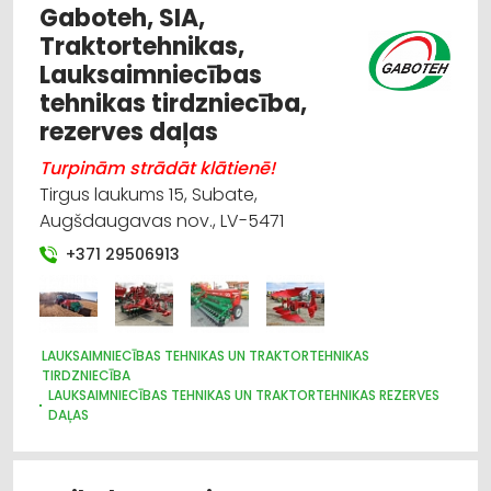
Gaboteh, SIA,
Traktortehnikas,
Lauksaimniecības
tehnikas tirdzniecība,
rezerves daļas
Turpinām strādāt klātienē!
Tirgus laukums 15, Subate,
Augšdaugavas nov., LV-5471
+371 29506913
LAUKSAIMNIECĪBAS TEHNIKAS UN TRAKTORTEHNIKAS
TIRDZNIECĪBA
LAUKSAIMNIECĪBAS TEHNIKAS UN TRAKTORTEHNIKAS REZERVES
DAĻAS
LAUKSAIMNIECĪBAS TEHNIKAS UN TRAKTORTEHNIKAS
LABOŠANA, REMONTS
DĀRZA TEHNIKA UN INVENTĀRS
ZIRGLIETAS