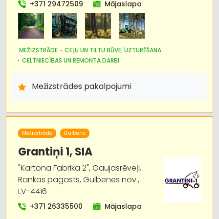
Dārza tehnika un inventārs
+371 29472509
Mājaslapa
Iekraušanas un izkraušanas tehnika
Lauksaimniecības tehnikas un traktortehnikas
MEŽIZSTRĀDE
CEĻU UN TILTU BŪVE, UZTURĒŠANA
labošana, remonts
CELTNIECĪBAS UN REMONTA DARBI
IEKRAUŠANAS UN IZKRAUŠANAS TEHNIKA
MEŽKOPĪBAS UN MEŽIZSTRĀDES TEHNIKA
MEŽSAIMNIECĪBA
Instrumentu un darbarīku tirdzniecība
Mežizstrādes pakalpojumi
CELTNIECĪBAS TEHNIKA UN IEKĀRTAS; NOMA
ATKRITUMU IZVEŠANA, KONTEINERU NOMA
Kokapstrāde
GRANTS, SMILTS, AKMENS IEGUVE
KRAVU PĀRVADĀJUMI: AUTO
Kravu pārvadājumi: auto
Mežizstrāde
Gulbene
Grantiņi 1, SIA
"Kartona Fabrika 2", Gaujasrēveļi,
Rankas pagasts, Gulbenes nov.,
LV-4416
+371 26335500
Mājaslapa