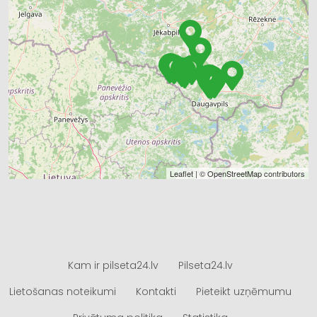
Leaflet
| ©
OpenStreetMap
contributors
Kam ir pilseta24.lv
Pilseta24.lv
Lietošanas noteikumi
Kontakti
Pieteikt uzņēmumu