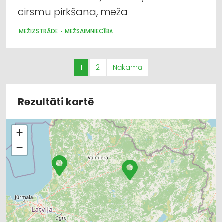
cirsmu pirkšana, meža
MEŽIZSTRĀDE
MEŽSAIMNIECĪBA
1
2
Nākamā
Rezultāti kartē
+
−