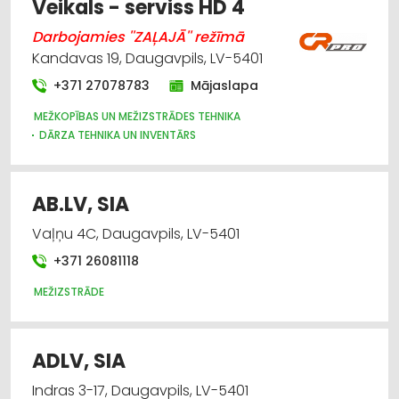
Veikals - serviss HD 4
MEŽKOPĪBAS UN MEŽIZSTRĀDES TEHNIKA
IEKRAUŠANAS UN IZKRAUŠANAS TEHNIKA
Darbojamies ''ZAĻAJĀ'' režīmā
Kandavas 19, Daugavpils, LV-5401
+371 27078783
Mājaslapa
MEŽKOPĪBAS UN MEŽIZSTRĀDES TEHNIKA
DĀRZA TEHNIKA UN INVENTĀRS
INSTRUMENTU UN DARBARĪKU TIRDZNIECĪBA
INSTRUMENTU UN DARBARĪKU LABOŠANA, SERVISS
AB.LV, SIA
Vaļņu 4C, Daugavpils, LV-5401
+371 26081118
MEŽIZSTRĀDE
ADLV, SIA
Indras 3-17, Daugavpils, LV-5401