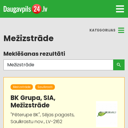
KATEGORIJAS
Mežizstrāde
Meklēšanas rezultāti
Visas nozares
Mežizstrāde
Mežkopības un mežizstrādes tehnika
Mežizstrāde
Saulkrasti
Mežsaimniecība
BK Grupa, SIA,
Mežizstrāde
Lauksaimniecības tehnikas un traktortehnikas
"Pēterupe BK", Sējas pagasts,
rezerves daļas
Saulkrastu nov., LV-2162