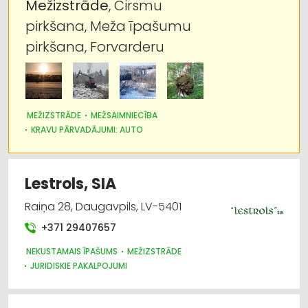
Mežizstrāde
, Cirsmu
pirkšana, Meža īpašumu
pirkšana, Forvarderu
MEŽIZSTRĀDE
MEŽSAIMNIECĪBA
KRAVU PĀRVADĀJUMI: AUTO
GRANTS, SMILTS, AKMENS IEGUVE
Lestrols, SIA
Raiņa 28, Daugavpils, LV-5401
+371 29407657
NEKUSTAMAIS ĪPAŠUMS
MEŽIZSTRĀDE
JURIDISKIE PAKALPOJUMI