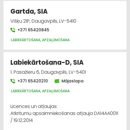
Gartda, SIA
Višķu 21P, Daugavpils, LV-5410
+371 65420845
LABIEKĀRTOŠANA, APZAĻUMOŠANA
Labiekārtošana-D, SIA
1. Pasažieru 6, Daugavpils, LV-5401
+371 65420210
Mājaslapa
LABIEKĀRTOŠANA, APZAĻUMOŠANA
Licences un atļaujas:
Atkritumu apsaimniekošanas atļauja DA14AA0011
/ 19.12.2014