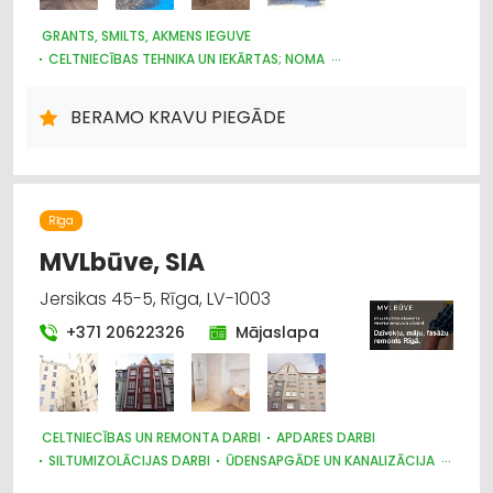
GRANTS, SMILTS, AKMENS IEGUVE
CELTNIECĪBAS TEHNIKA UN IEKĀRTAS; NOMA
IEKRAUŠANAS UN IZKRAUŠANAS TEHNIKA
KRAVU PĀRVADĀJUMI: AUTO
BERAMO KRAVU PIEGĀDE
LABIEKĀRTOŠANA, APZAĻUMOŠANA
AUTO PIEKABES UN TREILERI, KEMPERI
NOMA
PĀRVIETOŠANĀS SERVISS
Rīga
MVLbūve, SIA
Jersikas 45-5, Rīga, LV-1003
+371 20622326
Mājaslapa
CELTNIECĪBAS UN REMONTA DARBI
APDARES DARBI
SILTUMIZOLĀCIJAS DARBI
ŪDENSAPGĀDE UN KANALIZĀCIJA
SANTEHNIKAS UZSTĀDĪŠANA UN REMONTS
JUMTU SEGUMI