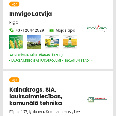
Rīga
Innvigo Latvija
Rīga
+371 26442529
Mājaslapa
AGROĶĪMIJA, MĒSLOŠANAS LĪDZEKĻI
LAUKSAIMNIECĪBAS PAKALPOJUMI
SĒKLAS UN STĀDI
LABIEKĀRTOŠANA, APZAĻUMOŠANA
DĀRZA TEHNIKA UN INVENTĀRS
Rīga
Kalnakrogs, SIA,
lauksaimniecības,
komunālā tehnika
Rīgas 107, Ķekava, Ķekavas nov., LV-