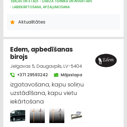
SĒKLAS UN STĀDI
DĀRZA TEHNIKA UN INVENTĀRS
LABIEKĀRTOŠANA, APZAĻUMOŠANA
Aktualitātes
Edem, apbedīšanas
birojs
Jelgavas 5, Daugavpils, LV-5404
+371 29593242
Mājaslapa
izgatavošana, kapu soliņu
uzstādīšana, kapu vietu
iekārtošana