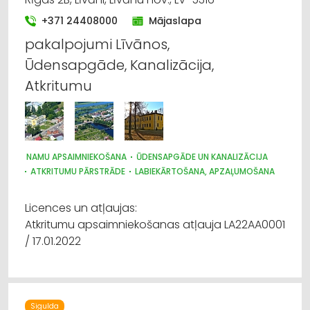
+371 24408000
Mājaslapa
pakalpojumi Līvānos,
Ūdensapgāde, Kanalizācija,
Atkritumu
NAMU APSAIMNIEKOŠANA
ŪDENSAPGĀDE UN KANALIZĀCIJA
ATKRITUMU PĀRSTRĀDE
LABIEKĀRTOŠANA, APZAĻUMOŠANA
Licences un atļaujas:
Atkritumu apsaimniekošanas atļauja LA22AA0001
/ 17.01.2022
Sigulda