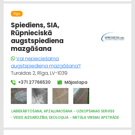
RESTAURĀCIJA
BŪVUZRAUDZĪBA, BŪVVALDES
LABIEKĀRTOŠANA, APZAĻUMOŠANA
GALDNIEKU DARBI
Rīga
TREPES, KĀPNES
CEĻU UN TILTU BŪVE, UZTURĒŠANA
ELEKTROMONTĀŽA, ELEKTROINSTALĀCIJA
Spiediens, SIA,
BŪVMATERIĀLU, BŪVKONSTRUKCIJU TIRDZNIECĪBA
Rūpnieciskā
BŪVMATERIĀLU, BŪVKONSTRUKCIJU RAŽOŠANA
augstspiediena
BŪVMATERIĀLU, BŪVKONSTRUKCIJU VAIRUMTIRDZNIECĪBA
mazgāšana
Vai nepieciešama
augstspiediena mazgāšana?
Turaidas 2, Rīga, LV-1039
+371 27766530
Mājaslapa
LABIEKĀRTOŠANA, APZAĻUMOŠANA
UZKOPŠANAS SERVISS
VIDES AIZSARDZĪBA, EKOLOĢIJA
METĀLA VIRSMU APSTRĀDE