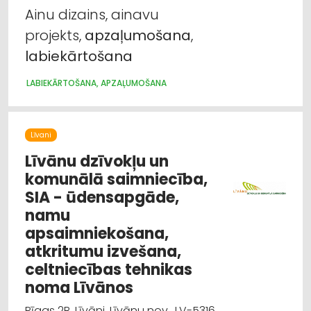
Ainu dizains, ainavu
projekts,
apzaļumošana
,
labiekārtošana
LABIEKĀRTOŠANA, APZAĻUMOŠANA
Līvani
Līvānu dzīvokļu un
komunālā saimniecība,
SIA - ūdensapgāde,
namu
apsaimniekošana,
atkritumu izvešana,
celtniecības tehnikas
noma Līvānos
Rīgas 2B, Līvāni, Līvānu nov., LV-5316