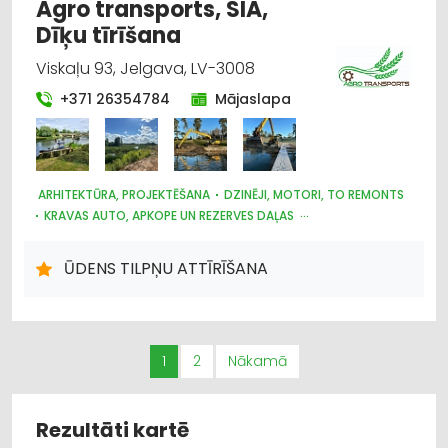
Agro transports, SIA,
Dīķu tīrīšana
Viskaļu 93, Jelgava, LV-3008
+371 26354784
Mājaslapa
ARHITEKTŪRA, PROJEKTĒŠANA
DZINĒJI, MOTORI, TO REMONTS
KRAVAS AUTO, APKOPE UN REZERVES DAĻAS
CELTNIECĪBAS UN REMONTA DARBI
LABIEKĀRTOŠANA, APZAĻUMOŠANA
AUTOTRANSPORTS
ŪDENS TILPŅU ATTĪRĪŠANA
HIDRAULISKĀS UN PNEIMATISKĀS IERĪCES
MOTORU EĻĻAS, SMĒRVIELAS
AUTO REMONTS, APKOPE
AUTO REZERVES DAĻU TIRDZNIECĪBA
AUTO RIEPU SERVISS
LAUKSAIMNIECĪBAS TEHNIKAS UN TRAKTORTEHNIKAS
LABOŠANA, REMONTS
1
2
Nākamā
Rezultāti kartē