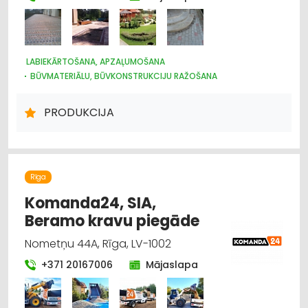
LABIEKĀRTOŠANA, APZAĻUMOŠANA
BŪVMATERIĀLU, BŪVKONSTRUKCIJU RAŽOŠANA
PRODUKCIJA
Rīga
Komanda24, SIA,
Beramo kravu piegāde
Nometņu 44A, Rīga, LV-1002
+371 20167006
Mājaslapa