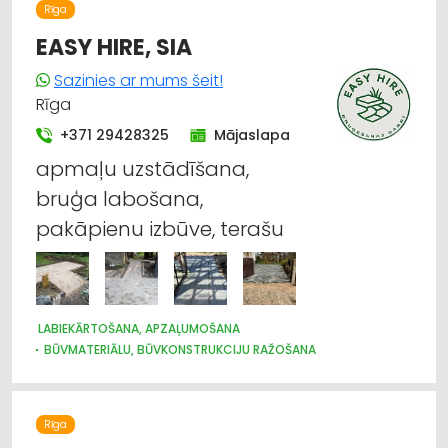
METĀLAPSTRĀDES IEKĀRTAS UN INSTRUMENTI
Rīga
KOKAPSTRĀDES IEKĀRTAS UN INSTRUMENTI
EASY HIRE, SIA
HIDRAULISKĀS UN PNEIMATISKĀS IERĪCES
LABIEKĀRTOŠANA, APZAĻUMOŠANA
TREPES, KĀPNES
Sazinies ar mums šeit!
UZKOPŠANAS LĪDZEKĻI UN TEHNIKA, PROFESIONĀLĀ
Rīga
+371 29428325
Mājaslapa
apmaļu uzstādīšana,
bruģa labošana,
pakāpienu izbūve, terašu
LABIEKĀRTOŠANA, APZAĻUMOŠANA
BŪVMATERIĀLU, BŪVKONSTRUKCIJU RAŽOŠANA
SĒKLAS UN STĀDI
ARHITEKTŪRA, PROJEKTĒŠANA
Rīga