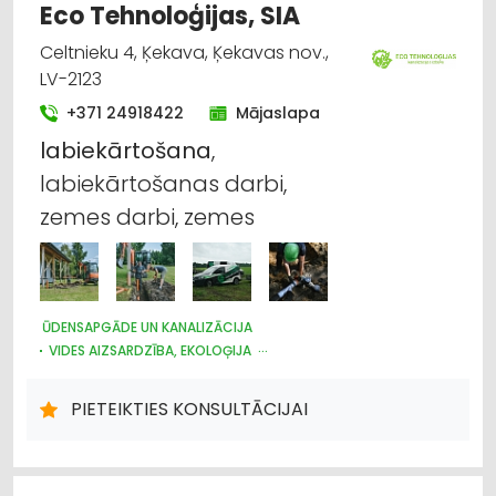
Eco Tehnoloģijas, SIA
Celtnieku 4, Ķekava, Ķekavas nov.,
LV-2123
+371 24918422
Mājaslapa
labiekārtošana
,
labiekārtošanas darbi,
zemes darbi, zemes
ŪDENSAPGĀDE UN KANALIZĀCIJA
VIDES AIZSARDZĪBA, EKOLOĢIJA
CELTNIECĪBAS UN REMONTA DARBI
LABIEKĀRTOŠANA, APZAĻUMOŠANA
MELIORĀCIJAS DARBI
PIETEIKTIES KONSULTĀCIJAI