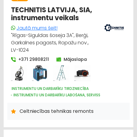
TECHNITIS LATVIJA, SIA,
instrumentu veikals
Jautā mums šeit!
"Rīgas-Siguldas šoseja 3A", Berģi,
Garkalnes pagasts, Ropažu nov.,
LV-1024
+371 29808211
Mājaslapa
INSTRUMENTU UN DARBARĪKU TIRDZNIECĪBA
INSTRUMENTU UN DARBARĪKU LABOŠANA, SERVISS
CELTNIECĪBAS TEHNIKA UN IEKĀRTAS; TIRDZNIECĪBA, SERVISS
DĀRZA TEHNIKA UN INVENTĀRS
Celtniecības tehnikas remonts
IEKRAUŠANAS UN IZKRAUŠANAS TEHNIKA
SŪKŅI, PUMPJI, VĀRSTI, VENTIĻI
DZINĒJI, MOTORI, TO REMONTS
ELEKTROTEHNISKO IEKĀRTU UN ELEKTROMATERIĀLU LABOŠANA