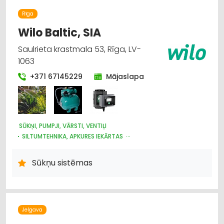
Rīga
Wilo Baltic, SIA
Saulrieta krastmala 53, Rīga, LV-
1063
+371 67145229
Mājaslapa
SŪKŅI, PUMPJI, VĀRSTI, VENTIĻI
SILTUMTEHNIKA, APKURES IEKĀRTAS
ŪDENSAPGĀDE UN KANALIZĀCIJA
SILTUMAPGĀDE UN SILTUMTĪKLI
Sūkņu sistēmas
Jelgava