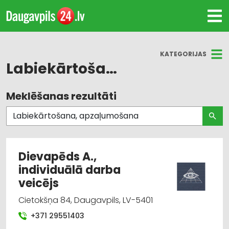
KATEGORIJAS
Labiekārtošana, apzaļumošana
Meklēšanas rezultāti
Visas nozares
Labiekārtošana, apzaļumošana
Celtniecības un remonta darbi
Dievapēds A.,
individuālā darba
Dārza tehnika un inventārs
veicējs
Ūdensapgāde un kanalizācija
Cietokšņa 84, Daugavpils, LV-5401
+371 29551403
Būvmateriālu, būvkonstrukciju ražošana