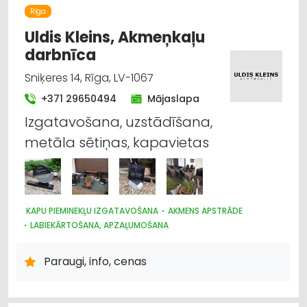
Rīga
Uldis Kleins, Akmeņkaļu
darbnīca
Sniķeres 14, Rīga, LV-1067
+371 29650494
Mājaslapa
Izgatavošana, uzstādīšana,
metāla sētiņas, kapavietas
KAPU PIEMINEKĻU IZGATAVOŠANA
AKMENS APSTRĀDE
LABIEKĀRTOŠANA, APZAĻUMOŠANA
Paraugi, info, cenas