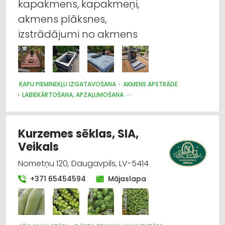
kapakmens, kapakmeņi,
Iekraušanas un izkraušanas tehnika
akmens plāksnes,
izstrādājumi no akmens
Lauksaimniecības tehnikas un traktortehnikas
labošana, remonts
Akmens apstrāde
KAPU PIEMINEKĻU IZGATAVOŠANA
AKMENS APSTRĀDE
LABIEKĀRTOŠANA, APZAĻUMOŠANA
Instrumentu un darbarīku tirdzniecība
APBEDĪŠANAS PAKALPOJUMI
Kapu pieminekļu izgatavošana
Kurzemes sēklas, SIA,
Veikals
Nometņu 120, Daugavpils, LV-5414
+371 65454594
Mājaslapa