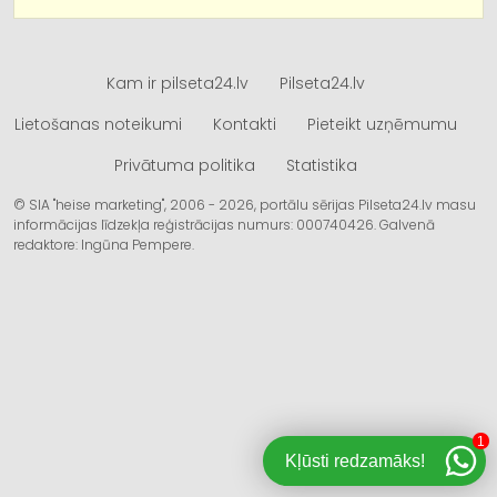
Kam ir pilseta24.lv
Pilseta24.lv
Lietošanas noteikumi
Kontakti
Pieteikt uzņēmumu
Privātuma politika
Statistika
© SIA "heise marketing", 2006 - 2026, portālu sērijas Pilseta24.lv masu
informācijas līdzekļa reģistrācijas numurs: 000740426. Galvenā
redaktore: Ingūna Pempere.
1
Kļūsti redzamāks!