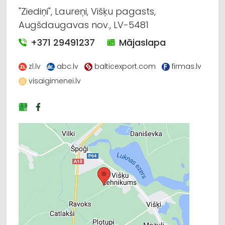
"Ziediņi", Laureņi, Višķu pagasts,
Augšdaugavas nov., LV-5481
+371 29491237
Mājaslapa
zl.lv
abc.lv
balticexport.com
firmas.lv
visaigimenei.lv