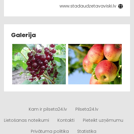
www.stadaudzetavaviski.lv
Galerija
Kam ir pilseta24.lv
Pilseta24.lv
Lietošanas noteikumi
Kontakti
Pieteikt uzņēmumu
Privātuma politika
Statistika