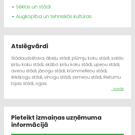
Sēklas un stādi
Augkopība un tehniskās kultūras
Atslēgvārdi
Stādaudzētava, ābeļu stādi, plūmju koku stādi, saldo
ķiršu koku stādi, skābo ķiršu koku stādi, upeņu stādi,
aveņu stādi, jāņogu stādi, krūmmelleņu stādi,
ērkšķogu stādi, vīnogu stādi, zemeņu stādi, Rietumu
tūjas stādi, ogas.
...vairāk
Pieteikt izmaiņas uzņēmuma
informācijā