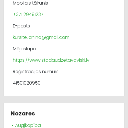
Mobilais tālrunis
+371 29491237
E-pasts
kursite.janina@gmail.com
Mājaslapa
https://www.stadaudzetavaviski.lv
Reģistrācijas numurs
41501020950
Nozares
Augļkopība