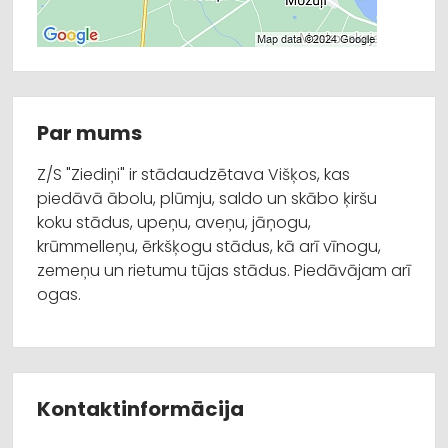
Par mums
Z/S "Ziediņi" ir stādaudzētava Višķos, kas
piedāvā ābolu, plūmju, saldo un skābo ķiršu
koku stādus, upeņu, aveņu, jāņogu,
krūmmelleņu, ērkšķogu stādus, kā arī vīnogu,
zemeņu un rietumu tūjas stādus. Piedāvājam arī
ogas.
Kontaktinformācija