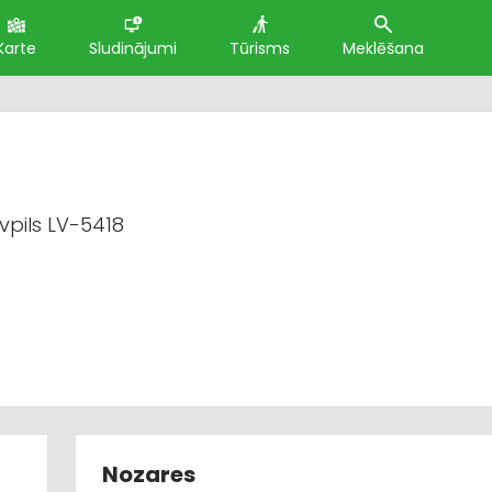
Karte
Sludinājumi
Tūrisms
Meklēšana
vpils LV-5418
Nozares