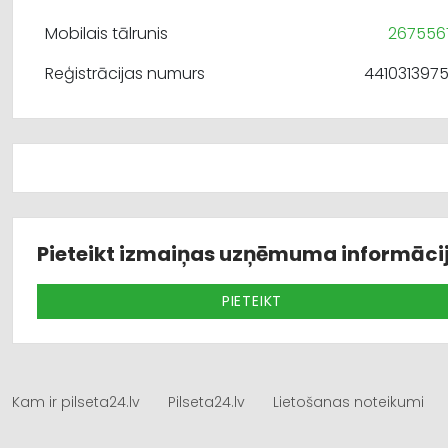
Mobilais tālrunis
267556
Reģistrācijas numurs
441031397
Pieteikt izmaiņas uzņēmuma informāci
PIETEIKT
Kam ir pilseta24.lv
Pilseta24.lv
Lietošanas noteikumi