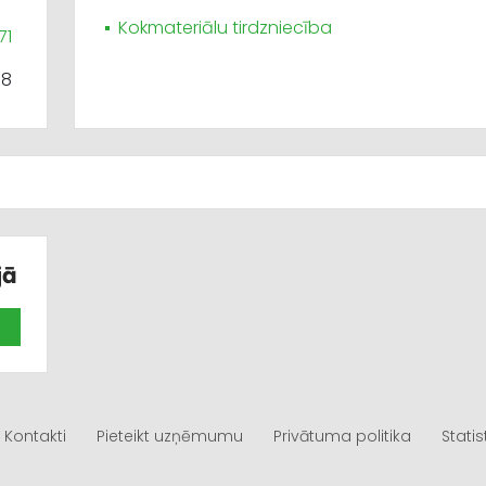
Kokmateriālu tirdzniecība
71
58
jā
Kontakti
Pieteikt uzņēmumu
Privātuma politika
Statis