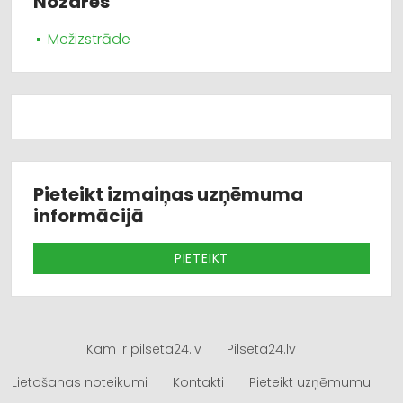
Nozares
Mežizstrāde
Pieteikt izmaiņas uzņēmuma
informācijā
PIETEIKT
Kam ir pilseta24.lv
Pilseta24.lv
Lietošanas noteikumi
Kontakti
Pieteikt uzņēmumu