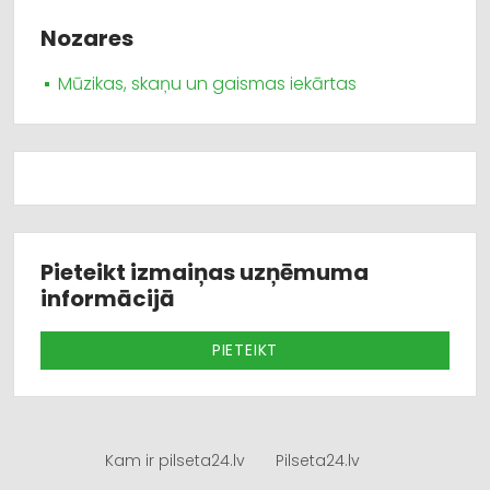
Nozares
Mūzikas, skaņu un gaismas iekārtas
Pieteikt izmaiņas uzņēmuma
informācijā
PIETEIKT
Kam ir pilseta24.lv
Pilseta24.lv