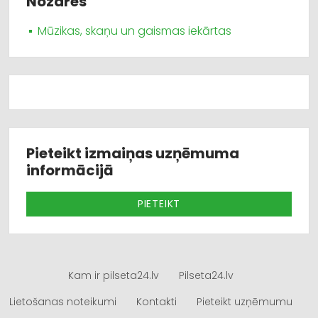
Nozares
Mūzikas, skaņu un gaismas iekārtas
Pieteikt izmaiņas uzņēmuma
informācijā
PIETEIKT
Kam ir pilseta24.lv
Pilseta24.lv
Lietošanas noteikumi
Kontakti
Pieteikt uzņēmumu