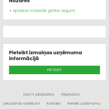
Nozares
Apdares materiāli: grīdas segumi
Pieteikt izmaiņas uzņēmuma
informācijā
PIETEIKT
Kam ir pilseta24.lv
Pilseta24.lv
Lietošanas noteikumi
Kontakti
Pieteikt uzņēmumu