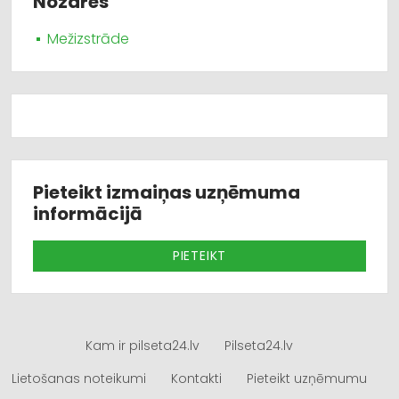
Nozares
Mežizstrāde
Pieteikt izmaiņas uzņēmuma
informācijā
PIETEIKT
Kam ir pilseta24.lv
Pilseta24.lv
Lietošanas noteikumi
Kontakti
Pieteikt uzņēmumu