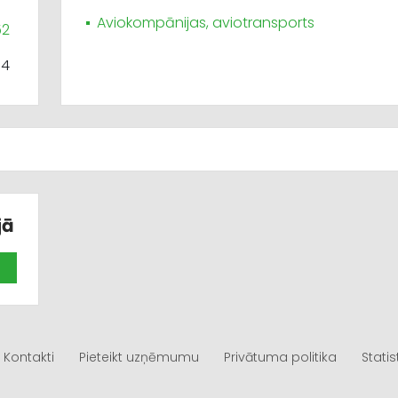
Aviokompānijas, aviotransports
52
74
jā
Kontakti
Pieteikt uzņēmumu
Privātuma politika
Statis