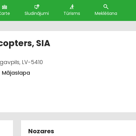
Karte
Sludinājumi
Tūrisms
Meklēšana
copters, SIA
gavpils, LV-5410
Mājaslapa
Nozares