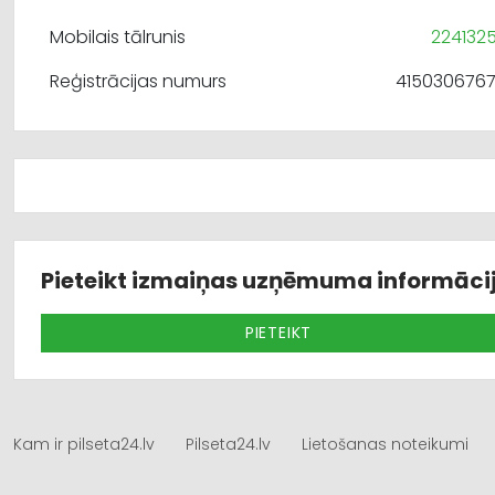
Mobilais tālrunis
224132
Reģistrācijas numurs
415030676
Pieteikt izmaiņas uzņēmuma informāci
PIETEIKT
Kam ir pilseta24.lv
Pilseta24.lv
Lietošanas noteikumi