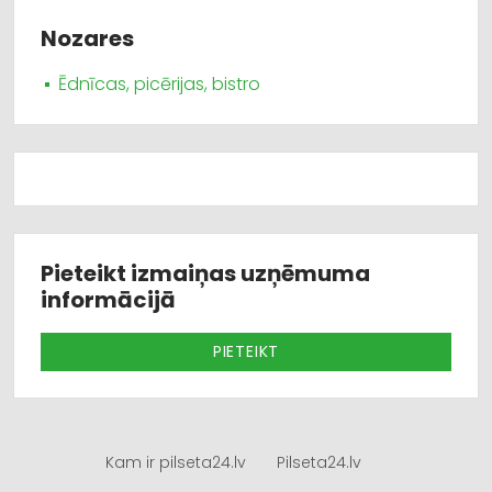
Nozares
Ēdnīcas, picērijas, bistro
Pieteikt izmaiņas uzņēmuma
informācijā
PIETEIKT
Kam ir pilseta24.lv
Pilseta24.lv