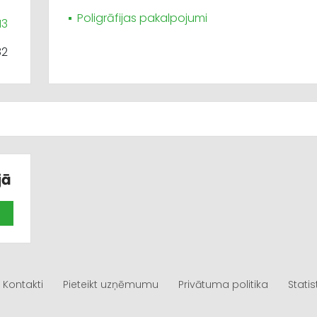
Poligrāfijas pakalpojumi
13
82
jā
Kontakti
Pieteikt uzņēmumu
Privātuma politika
Statis