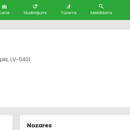
Karte
Sludinājumi
Tūrisms
Meklēšana
ils, LV-5401
Nozares