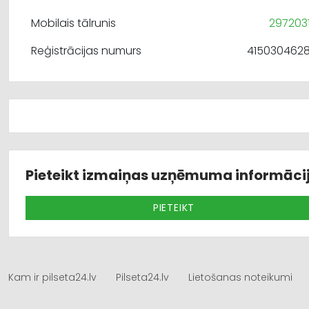
Mobilais tālrunis
297203
Reģistrācijas numurs
415030462
Pieteikt izmaiņas uzņēmuma informāci
PIETEIKT
Kam ir pilseta24.lv
Pilseta24.lv
Lietošanas noteikumi