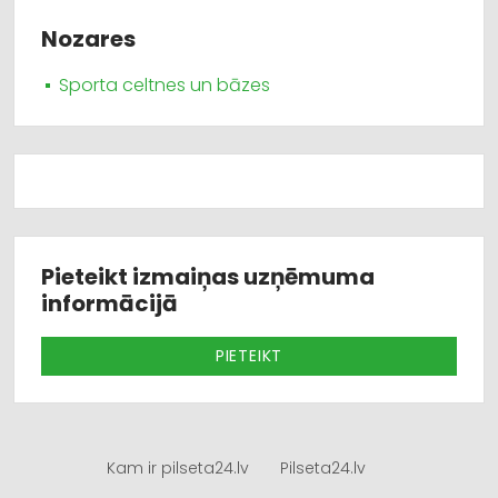
Nozares
Sporta celtnes un bāzes
Pieteikt izmaiņas uzņēmuma
informācijā
PIETEIKT
Kam ir pilseta24.lv
Pilseta24.lv