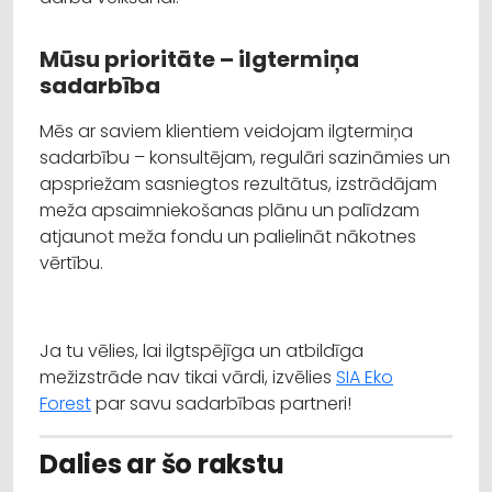
Mūsu prioritāte – ilgtermiņa
sadarbība
Mēs ar saviem klientiem veidojam ilgtermiņa
sadarbību – konsultējam, regulāri sazināmies un
apspriežam sasniegtos rezultātus, izstrādājam
meža apsaimniekošanas plānu un palīdzam
atjaunot meža fondu un palielināt nākotnes
vērtību.
Ja tu vēlies, lai ilgtspējīga un atbildīga
mežizstrāde nav tikai vārdi, izvēlies
SIA Eko
Forest
par savu sadarbības partneri!
Dalies ar šo rakstu