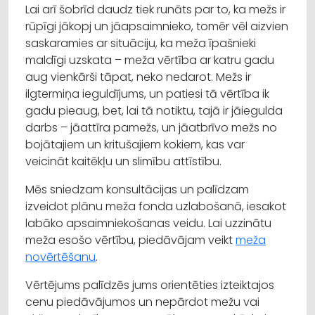
Lai arī šobrīd daudz tiek runāts par to, ka mežs ir
rūpīgi jākopj un jāapsaimnieko, tomēr vēl aizvien
saskaramies ar situāciju, ka meža īpašnieki
maldīgi uzskata – meža vērtība ar katru gadu
aug vienkārši tāpat, neko nedarot. Mežs ir
ilgtermiņa ieguldījums, un patiesi tā vērtība ik
gadu pieaug, bet, lai tā notiktu, tajā ir jāiegulda
darbs – jāattīra pamežs, un jāatbrīvo mežs no
bojātajiem un kritušajiem kokiem, kas var
veicināt kaitēkļu un slimību attīstību.
Mēs sniedzam konsultācijas un palīdzam
izveidot plānu meža fonda uzlabošanā, iesakot
labāko apsaimniekošanas veidu. Lai uzzinātu
meža esošo vērtību, piedāvājam veikt
meža
novērtēšanu
.
Vērtējums palīdzēs jums orientēties izteiktajos
cenu piedāvājumos un nepārdot mežu vai