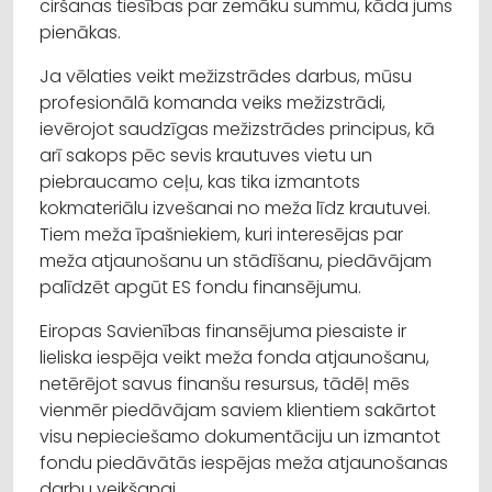
ciršanas tiesības par zemāku summu, kāda jums
pienākas.
Ja vēlaties veikt mežizstrādes darbus, mūsu
profesionālā komanda veiks mežizstrādi,
ievērojot saudzīgas mežizstrādes principus, kā
arī sakops pēc sevis krautuves vietu un
piebraucamo ceļu, kas tika izmantots
kokmateriālu izvešanai no meža līdz krautuvei.
Tiem meža īpašniekiem, kuri interesējas par
meža atjaunošanu un stādīšanu, piedāvājam
palīdzēt apgūt ES fondu finansējumu.
Eiropas Savienības finansējuma piesaiste ir
lieliska iespēja veikt meža fonda atjaunošanu,
netērējot savus finanšu resursus, tādēļ mēs
vienmēr piedāvājam saviem klientiem sakārtot
visu nepieciešamo dokumentāciju un izmantot
fondu piedāvātās iespējas meža atjaunošanas
darbu veikšanai.