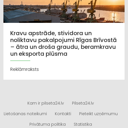
Kravu apstrāde, stividora un
noliktavu pakalpojumi Rīgas Brīvostā
– ātra un droša graudu, beramkravu
un eksporta plūsma
Reklāmraksts
Kam ir pilseta24.lv
Pilseta24.lv
Lietošanas noteikumi
Kontakti
Pieteikt uzņēmumu
Privātuma politika
Statistika