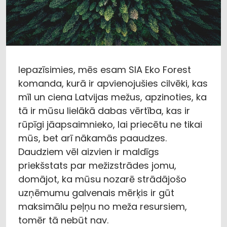
Iepazīsimies, mēs esam SIA Eko Forest
komanda, kurā ir apvienojušies cilvēki, kas
mīl un ciena Latvijas mežus, apzinoties, ka
tā ir mūsu lielākā dabas vērtība, kas ir
rūpīgi jāapsaimnieko, lai priecētu ne tikai
mūs, bet arī nākamās paaudzes.
Daudziem vēl aizvien ir maldīgs
priekšstats par mežizstrādes jomu,
domājot, ka mūsu nozarē strādājošo
uzņēmumu galvenais mērķis ir gūt
maksimālu peļņu no meža resursiem,
tomēr tā nebūt nav.