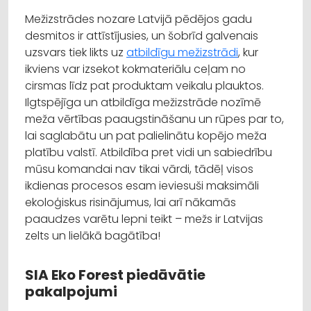
Mežizstrādes nozare Latvijā pēdējos gadu
desmitos ir attīstījusies, un šobrīd galvenais
uzsvars tiek likts uz
atbildīgu mežizstrādi
, kur
ikviens var izsekot kokmateriālu ceļam no
cirsmas līdz pat produktam veikalu plauktos.
Ilgtspējīga un atbildīga mežizstrāde nozīmē
meža vērtības paaugstināšanu un rūpes par to,
lai saglabātu un pat palielinātu kopējo meža
platību valstī. Atbildība pret vidi un sabiedrību
mūsu komandai nav tikai vārdi, tādēļ visos
ikdienas procesos esam ieviesuši maksimāli
ekoloģiskus risinājumus, lai arī nākamās
paaudzes varētu lepni teikt – mežs ir Latvijas
zelts un lielākā bagātība!
SIA Eko Forest piedāvātie
pakalpojumi