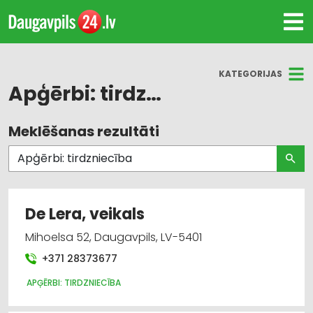
KATEGORIJAS
Apģērbi: tirdzniecība
Meklēšanas rezultāti
Visas nozares
Apģērbi: tirdzniecība
Darba aizsardzības līdzekļi, formastērpi, darba
De Lera, veikals
apģērbi un apavi; tirdzniecība
Mihoelsa 52, Daugavpils, LV-5401
Apģērbi: tirdzniecība: lietoti apģērbi
+371 28373677
Suvenīri, dāvanas
APĢĒRBI: TIRDZNIECĪBA