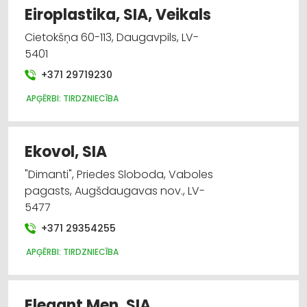
Eiroplastika, SIA, Veikals
Cietokšņa 60-113, Daugavpils, LV-
5401
+371 29719230
APĢĒRBI: TIRDZNIECĪBA
Ekovol, SIA
"Dimanti", Priedes Sloboda, Vaboles
pagasts, Augšdaugavas nov., LV-
5477
+371 29354255
APĢĒRBI: TIRDZNIECĪBA
Elegant Men, SIA