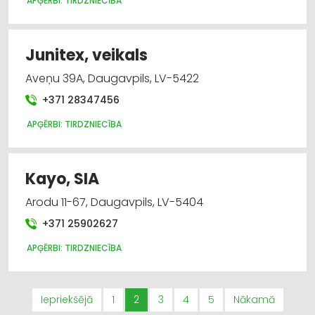
APĢĒRBI: TIRDZNIECĪBA
Junitex, veikals
Aveņu 39A, Daugavpils, LV-5422
+371 28347456
APĢĒRBI: TIRDZNIECĪBA
Kayo, SIA
Arodu 11-67, Daugavpils, LV-5404
+371 25902627
APĢĒRBI: TIRDZNIECĪBA
Iepriekšējā
1
2
3
4
5
Nākamā