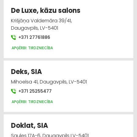
Instrumentu un darbarīku tirdzniecība
De Luxe, kāzu salons
Audumu un aizkaru tirdzniecība
Krišjāņa Valdemāra 39/41,
Daugavpils, LV-5401
Trauki
+371 27761886
Darba aizsardzības līdzekļi, darba apģērbi;
APĢĒRBI: TIRDZNIECĪBA
vairumtirdzniecība
Darba aizsardzības līdzekļi, formastērpi, darba
Deks, SIA
apģērbi; ražošana
Mihoelsa 41, Daugavpils, LV-5401
Mēbeļu tirdzniecība
+371 25255477
APĢĒRBI: TIRDZNIECĪBA
Doklat, SIA
Saules 17A-6, Daugavpils LV-5401