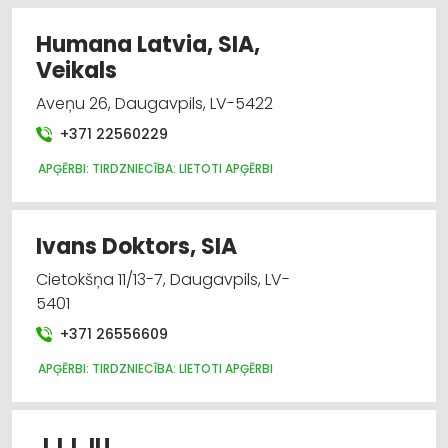
Humana Latvia, SIA,
Veikals
Aveņu 26, Daugavpils, LV-5422
+371 22560229
APĢĒRBI: TIRDZNIECĪBA: LIETOTI APĢĒRBI
Ivans Doktors, SIA
Cietokšņa 11/13-7, Daugavpils, LV-
5401
+371 26556609
APĢĒRBI: TIRDZNIECĪBA: LIETOTI APĢĒRBI
JJJ, IU