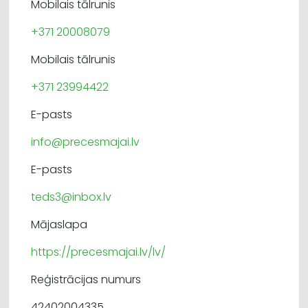
Mobilais tālrunis
+371 20008079
Mobilais tālrunis
+371 23994422
E-pasts
info@precesmajai.lv
E-pasts
teds3@inbox.lv
Mājaslapa
https://precesmajai.lv/lv/
Reģistrācijas numurs
42402004335