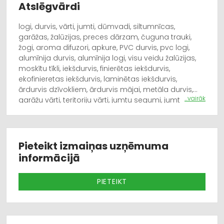
Atslēgvārdi
logi, durvis, vārti, jumti, dūmvadi, siltumnīcas,
garāžas, žalūzijas, preces dārzam, čuguna trauki,
žogi, aroma difuzori, apkure, PVC durvis, pvc logi,
alumīnija durvis, alumīnija logi, visu veidu žalūzijas,
moskītu tīkli, iekšdurvis, finierētas iekšdurvis,
ekofinieretas iekšdurvis, laminētas iekšdurvis,
ārdurvis dzīvokliem, ārdurvis mājai, metāla durvis,
...vairāk
garāžu vārti, teritoriju vārti, jumtu segumi, jumta
papildelementi, ūdens noteksistēmas, skārdnieku
darbi, skārda izstrādājumi, metāla garāžas un
nojumes, tenta garāžas un nojumes, pirts logi, pirts
durvis, apkures katli, apkures krāsnis, pirts krāsnis,
Pieteikt izmaiņas uzņēmuma
pirts elektriskas krāsnis, dūmvadi. Dārza piederumu
informācijā
tirdzniecību, polikarbonāta siltumnīcas, lapenes,
dārza duškabīnes, polikarbonāts, dārza mēbeles,
PIETEIKT
dārza inventārs, dārza tehnika, čuguna pannas,
čuguna katli, kazani, kazana krāsnis. Finierētas un
laminētas iekšdurvis. Mūsu piedavajuma ir arī
aroma gaisa mitrinātāji, difuzori, aroma eļļas,