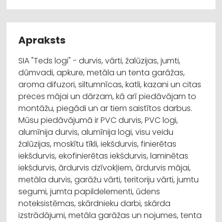
Apraksts
SIA "Teds logi" - durvis, vārti, žalūzijas, jumti,
dūmvadi, apkure, metāla un tenta garāžas,
aroma difuzori, siltumnīcas, katli, kazani un citas
preces mājai un dārzam, kā arī piedāvājam to
montāžu, piegādi un ar tiem saistītos darbus.
Mūsu piedāvājumā ir PVC durvis, PVC logi,
alumīnija durvis, alumīnija logi, visu veidu
žalūzijas, moskītu tīkli, iekšdurvis, finierētas
iekšdurvis, ekofinierētas iekšdurvis, laminētas
iekšdurvis, ārdurvis dzīvokļiem, ārdurvis mājai,
metāla durvis, garāžu vārti, teritoriju vārti, jumtu
segumi, jumta papildelementi, ūdens
noteksistēmas, skārdnieku darbi, skārda
izstrādājumi, metāla garāžas un nojumes, tenta