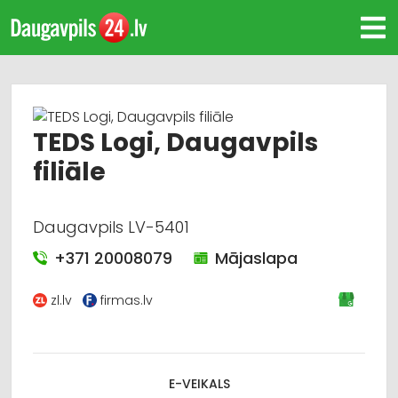
TEDS Logi, Daugavpils
filiāle
Daugavpils LV-5401
+371 20008079
Mājaslapa
zl.lv
firmas.lv
E-VEIKALS