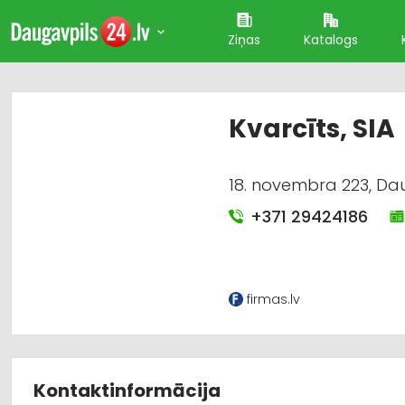
Ziņas
Katalogs
Kvarcīts, SIA
18. novembra 223, Dau
+371 29424186
firmas.lv
Kontaktinformācija