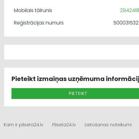
Mobilais tālrunis
294241
Reģistrācijas numurs
500031532
Pieteikt izmaiņas uzņēmuma informāci
PIETEIKT
Kam ir pilseta24.lv
Pilseta24.lv
Lietošanas noteikumi