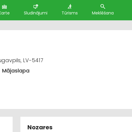
Karte
Sludinājumi
Tūrisms
Meklēšana
gavpils, LV-5417
Mājaslapa
Nozares