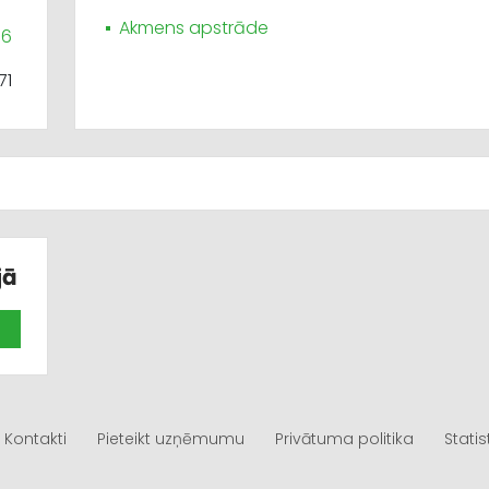
Akmens apstrāde
86
71
jā
Kontakti
Pieteikt uzņēmumu
Privātuma politika
Statis