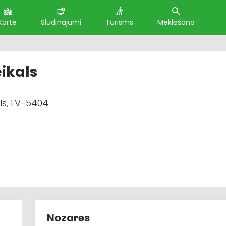
Karte
Sludinājumi
Tūrisms
Meklēšana
eikals
ls, LV-5404
Nozares