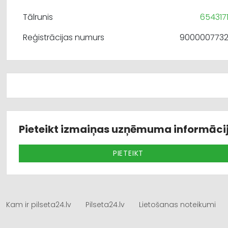
Tālrunis
654317
Reģistrācijas numurs
900000773
Pieteikt izmaiņas uzņēmuma informāci
PIETEIKT
Kam ir pilseta24.lv
Pilseta24.lv
Lietošanas noteikumi