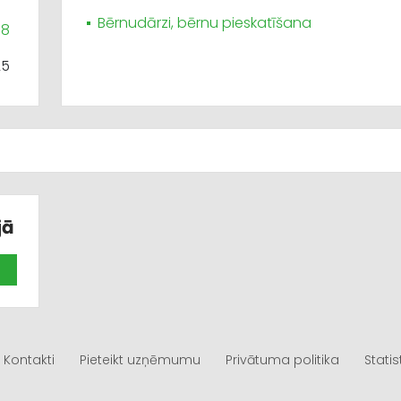
Bērnudārzi, bērnu pieskatīšana
18
25
jā
Kontakti
Pieteikt uzņēmumu
Privātuma politika
Statis