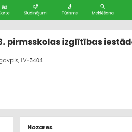
Karte
Sludinājumi
Tūrisms
Meklēšana
. pirmsskolas izglītības iestā
gavpils, LV-5404
Nozares