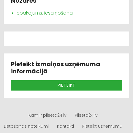
Nozares
Iepakojums, iesaiņošana
Pieteikt izmaiņas uzņēmuma
informācijā
PIETEIKT
Kam ir pilseta24.lv
Pilseta24.lv
Lietošanas noteikumi
Kontakti
Pieteikt uzņēmumu