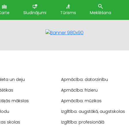
Karte
Sludinājumi
Tūrisms
Meklēšana
leta un deju
Apmācība: datorzinību
tētikas
Apmācība: frizieru
tišķās mākslas
Apmācība: mūzikas
lodu
Izglītība: augstākā, augstskolas
ikas skolas
Izglītība: profesionālā