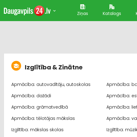
Ziņas
Katalogs
Izglītība & Zinātne
Apmācība: autovadītāju, autoskolas
Apmācība: ba
Apmācība: dažādi
Apmācība: es
Apmācība: grāmatvedībā
Apmācība: lie
Apmācība: tēlotājas mākslas
Apmācība: va
Izglītība: mākslas skolas
Izglītība: mūz