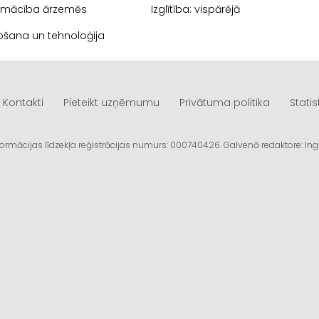
apmācība ārzemēs
Izglītība: vispārējā
žošana un tehnoloģija
Kontakti
Pieteikt uzņēmumu
Privātuma politika
Statis
informācijas līdzekļa reģistrācijas numurs: 000740426. Galvenā redaktore: I