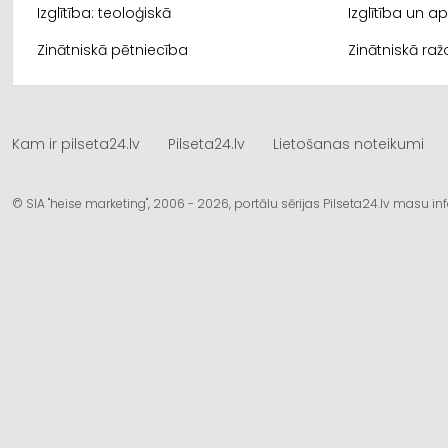
Izglītība: teoloģiskā
Izglītība un 
Zinātniskā pētniecība
Zinātniskā ra
Kam ir pilseta24.lv
Pilseta24.lv
Lietošanas noteikumi
© SIA "heise marketing", 2006 - 2026, portālu sērijas Pilseta24.lv masu 