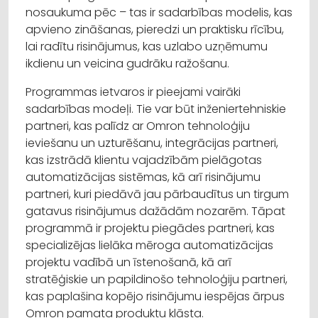
nosaukuma pēc – tas ir sadarbības modelis, kas
apvieno zināšanas, pieredzi un praktisku rīcību,
lai radītu risinājumus, kas uzlabo uzņēmumu
ikdienu un veicina gudrāku ražošanu.
Programmas ietvaros ir pieejami vairāki
sadarbības modeļi. Tie var būt inženiertehniskie
partneri, kas palīdz ar Omron tehnoloģiju
ieviešanu un uzturēšanu, integrācijas partneri,
kas izstrādā klientu vajadzībām pielāgotas
automatizācijas sistēmas, kā arī risinājumu
partneri, kuri piedāvā jau pārbaudītus un tirgum
gatavus risinājumus dažādām nozarēm. Tāpat
programmā ir projektu piegādes partneri, kas
specializējas lielāka mēroga automatizācijas
projektu vadībā un īstenošanā, kā arī
stratēģiskie un papildinošo tehnoloģiju partneri,
kas paplašina kopējo risinājumu iespējas ārpus
Omron pamata produktu klāsta.