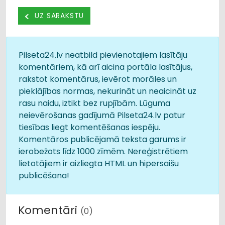
UZ SARAKSTU
Pilseta24.lv neatbild pievienotajiem lasītāju
komentāriem, kā arī aicina portāla lasītājus,
rakstot komentārus, ievērot morāles un
pieklājības normas, nekurināt un neaicināt uz
rasu naidu, iztikt bez rupjībām. Lūguma
neievērošanas gadījumā Pilseta24.lv patur
tiesības liegt komentēšanas iespēju.
Komentāros publicējamā teksta garums ir
ierobežots līdz 1000 zīmēm. Nereģistrētiem
lietotājiem ir aizliegta HTML un hipersaišu
publicēšana!
Komentāri
(0)