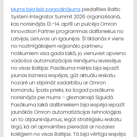
Mums bija liels pagodinājums
piedalīties Baltic
System Integrator Summit 2026 organizēšanā,
kas norisinājās 13.–14. aprīlī un pulcēja Omron
Innovation Partner programmas dalībniekus no
Latvijas, Lietuvas un Igaunijas. Šī tikšanās ir viens
no nozīmīgākajiem reģionālo partneru
notikumiem visa gada laikā, jo vienuviet apvieno
vadošos automatizācijas risinājumu ieviesējus
no visas Baltijas. Pasākuma mērķis bija iepazīt
jaunas biznesa iespējas, gūt aktuālu ieskatu
nozarē un stiprināt sadarbību ar Omron
komandu. Īpašs prieks, ka šogad pasākums
norisinājās pie mums – gleznainajā Siguldā.
Pasākuma laikā dalībniekiem bija iespēja iepazīt
jaunākās Omron automatizācijas tehnoloģijas
un to atjauninājumus, iegūt stratēģisku ieskatu
tirgū, kā arī apmainīties pieredzē ar nozares
kolēģiem no visas Baltijas. Tā bija vērtīga iespēja