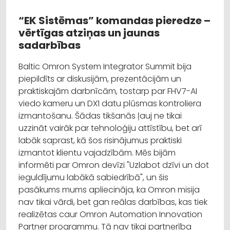
“EK Sistēmas” komandas pieredze –
vērtīgas atziņas un jaunas
sadarbības
Baltic Omron System Integrator Summit bija
piepildīts ar diskusijām, prezentācijām un
praktiskajām darbnīcām, tostarp par FHV7-AI
viedo kameru un DX1 datu plūsmas kontroliera
izmantošanu. Šādas tikšanās ļauj ne tikai
uzzināt vairāk par tehnoloģiju attīstību, bet arī
labāk saprast, kā šos risinājumus praktiski
izmantot klientu vajadzībām. Mēs bijām
informēti par Omron devīzi "Uzlabot dzīvi un dot
ieguldījumu labākā sabiedrībā", un šis
pasākums mums apliecināja, ka Omron misija
nav tikai vārdi, bet gan reālas darbības, kas tiek
realizētas caur Omron Automation Innovation
Partner programmu. Tā nav tikai partnerība