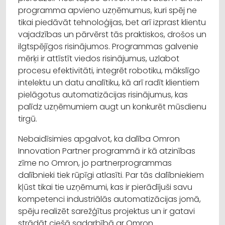
programma apvieno uzņēmumus, kuri spēj ne
tikai piedāvāt tehnoloģijas, bet arī izprast klientu
vajadzības un pārvērst tās praktiskos, drošos un
ilgtspējīgos risinājumos. Programmas galvenie
mērķi ir attīstīt viedos risinājumus, uzlabot
procesu efektivitāti, integrēt robotiku, mākslīgo
intelektu un datu analītiku, kā arī radīt klientiem
pielāgotus automatizācijas risinājumus, kas
palīdz uzņēmumiem augt un konkurēt mūsdienu
tirgū.
Nebaidīsimies apgalvot, ka dalība Omron
Innovation Partner programmā ir kā atzinības
zīme no Omron, jo partnerprogrammas
dalībnieki tiek rūpīgi atlasīti. Par tās dalībniekiem
kļūst tikai tie uzņēmumi, kas ir pierādījuši savu
kompetenci industriālās automatizācijas jomā,
spēju realizēt sarežģītus projektus un ir gatavi
strādāt ciešā sadarbībā ar Omron