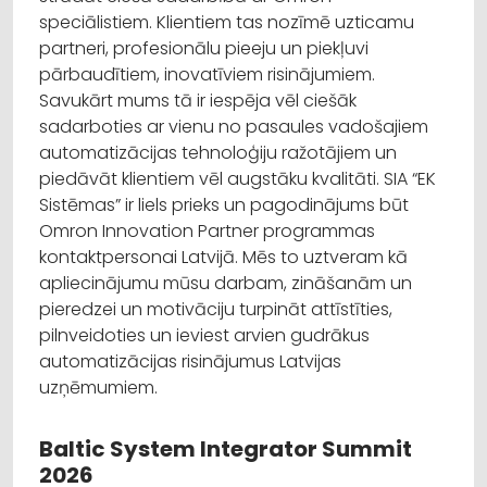
speciālistiem. Klientiem tas nozīmē uzticamu
partneri, profesionālu pieeju un piekļuvi
pārbaudītiem, inovatīviem risinājumiem.
Savukārt mums tā ir iespēja vēl ciešāk
sadarboties ar vienu no pasaules vadošajiem
automatizācijas tehnoloģiju ražotājiem un
piedāvāt klientiem vēl augstāku kvalitāti. SIA “EK
Sistēmas” ir liels prieks un pagodinājums būt
Omron Innovation Partner programmas
kontaktpersonai Latvijā. Mēs to uztveram kā
apliecinājumu mūsu darbam, zināšanām un
pieredzei un motivāciju turpināt attīstīties,
pilnveidoties un ieviest arvien gudrākus
automatizācijas risinājumus Latvijas
uzņēmumiem.
Baltic System Integrator Summit
2026