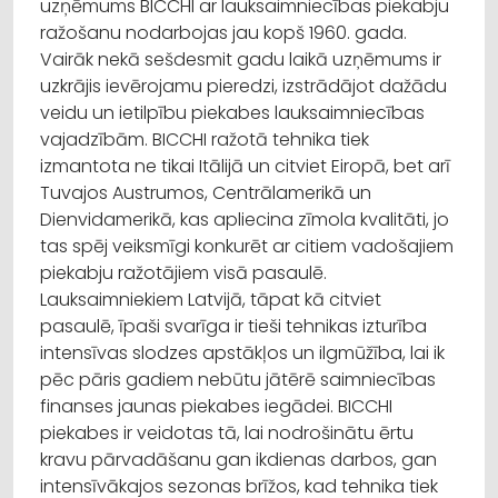
uzņēmums BICCHI ar lauksaimniecības piekabju
ražošanu nodarbojas jau kopš 1960. gada.
Vairāk nekā sešdesmit gadu laikā uzņēmums ir
uzkrājis ievērojamu pieredzi, izstrādājot dažādu
veidu un ietilpību piekabes lauksaimniecības
vajadzībām. BICCHI ražotā tehnika tiek
izmantota ne tikai Itālijā un citviet Eiropā, bet arī
Tuvajos Austrumos, Centrālamerikā un
Dienvidamerikā, kas apliecina zīmola kvalitāti, jo
tas spēj veiksmīgi konkurēt ar citiem vadošajiem
piekabju ražotājiem visā pasaulē.
Lauksaimniekiem Latvijā, tāpat kā citviet
pasaulē, īpaši svarīga ir tieši tehnikas izturība
intensīvas slodzes apstākļos un ilgmūžība, lai ik
pēc pāris gadiem nebūtu jātērē saimniecības
finanses jaunas piekabes iegādei. BICCHI
piekabes ir veidotas tā, lai nodrošinātu ērtu
kravu pārvadāšanu gan ikdienas darbos, gan
intensīvākajos sezonas brīžos, kad tehnika tiek