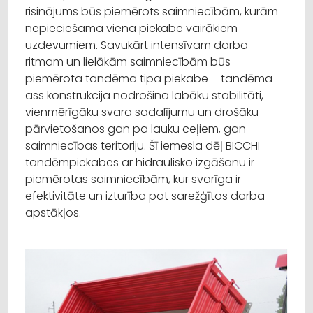
risinājums būs piemērots saimniecībām, kurām
nepieciešama viena piekabe vairākiem
uzdevumiem. Savukārt intensīvam darba
ritmam un lielākām saimniecībām būs
piemērota tandēma tipa piekabe – tandēma
ass konstrukcija nodrošina labāku stabilitāti,
vienmērīgāku svara sadalījumu un drošāku
pārvietošanos gan pa lauku ceļiem, gan
saimniecības teritoriju. Šī iemesla dēļ BICCHI
tandēmpiekabes ar hidraulisko izgāšanu ir
piemērotas saimniecībām, kur svarīga ir
efektivitāte un izturība pat sarežģītos darba
apstākļos.