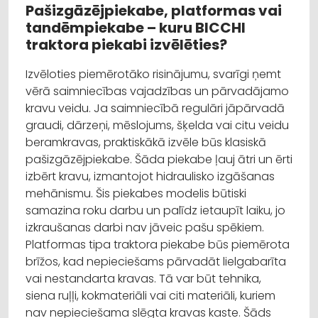
Pašizgāzējpiekabe, platformas vai
tandēmpiekabe – kuru BICCHI
traktora piekabi izvēlēties?
Izvēloties piemērotāko risinājumu, svarīgi ņemt
vērā saimniecības vajadzības un pārvadājamo
kravu veidu. Ja saimniecībā regulāri jāpārvadā
graudi, dārzeņi, mēslojums, šķelda vai citu veidu
beramkravas, praktiskākā izvēle būs klasiskā
pašizgāzējpiekabe. Šāda piekabe ļauj ātri un ērti
izbērt kravu, izmantojot hidraulisko izgāšanas
mehānismu. Šis piekabes modelis būtiski
samazina roku darbu un palīdz ietaupīt laiku, jo
izkraušanas darbi nav jāveic pašu spēkiem.
Platformas tipa traktora piekabe būs piemērota
brīžos, kad nepieciešams pārvadāt lielgabarīta
vai nestandarta kravas. Tā var būt tehnika,
siena ruļļi, kokmateriāli vai citi materiāli, kuriem
nav nepieciešama slēgta kravas kaste. Šāds