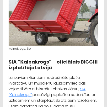
Kalnakrogs, SIA
SIA “Kalnakrogs” – oficiālais BICCHI
izplatītājs Latvijā
Lai saviem klientiem nodrošinātu plašu,
kvalitatīvu un mūsdienu lauksaimniecības
vajadzībām atbilstošu tehnikas klāstu,
SIA
“Kalnakrogs”
pastāvīgi paplašina sadarbību ar
uzticamiem un starptautiski atzītiem ražotājiem.
Esam gandarīti, ka no šī gada mūsu