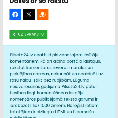
Dalies ar šo rakstu
UZ SARAKSTU
Pilseta24.lv neatbild pievienotajiem lasītāju
komentāriem, kā arī aicina portāla lasītājus,
rakstot komentārus, ievērot morāles un
pieklājības normas, nekurināt un neaicināt uz
rasu naidu, iztikt bez rupjībām. Lūguma
neievērošanas gadījumā Pilseta24.lv patur
tiesības liegt komentēšanas iespēju.
Komentāros publicējamā teksta garums ir
ierobežots līdz 1000 zīmēm. Nereģistrētiem
lietotājiem ir aizliegta HTML un hipersaišu