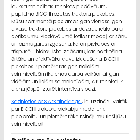
lauksaimniecības tehnikas piedāvājumu
papildina BICCHI ražotās traktoru piekabes.
Mūsu sortimentā pieejamas gan vienass, gan
divasu traktoru piekabes ar dažādu ietilpību un
aprīkojumu. Piedāvājumā ietilpst modeļi ar sānu
un aizmugures izgāšanu, kā arī piekabes ar
trīspusēju hidraulisko izgāšanu, kas nodrošina
ērtāku un efektīvāku kravu izkraušanu. BICCHI
piekabes ir piemērotas gan nelielām
saimniecībām ikdienas darbu veikšanai, gan
vidējām un lielām saimniecībām, kur tehnikai ik
dienu jāspēj izturēt intensīvu slodzi.
Sazinieties ar SIA “Kalnakrogs”
, lai uzzinātu vairāk
par BICCHI traktoru piekabju modeļiem,
pieejamību un piemērotāko risinājumu tieši jūsu
saimniecībai!