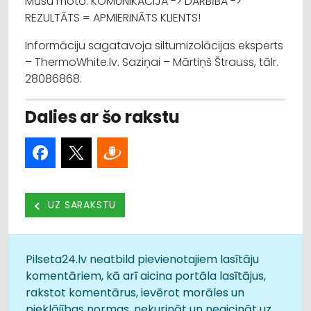
Mūsu moto: KOMUNIKĀCIJA -> DARBĪBA ->
REZULTĀTS = APMIERINĀTS KLIENTS!
Informāciju sagatavoja siltumizolācijas eksperts
– ThermoWhite.lv. Saziņai – Mārtiņš Štrauss, tālr.
28086868.
Dalies ar šo rakstu
UZ SARAKSTU
Pilseta24.lv neatbild pievienotajiem lasītāju
komentāriem, kā arī aicina portāla lasītājus,
rakstot komentārus, ievērot morāles un
pieklājības normas, nekurināt un neaicināt uz