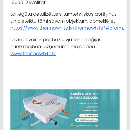
18560-2 kvalitāti.
Lai iegūtu detalizētus siltumtehniskos aprēķinus
un pieteiktu tāmi savam objektam, apmeklējiet
https://www.thermowhite.lv/thermowhite/#cform
.
Uzziniet vairāk par bezšuvju tehnoloģijas
priekšrocībām uzņēmuma mājaslapā
www.thermowhite.lv
.