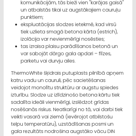
komunikācijām, tās bieži vien "karājas gaisā"
un atbalstās tikai uz augstākajiem cauruļu
punktiem;
ekspluatācijas slodzes ietekmē, kad virsū
tiek uzlieta smagā betona kārta (estrich),
izolācija var nevienmērīgi nosēsties;
tas izraisa plaisu parādīšanos betonā un
var sabojāt dārgo gala apdari – flīzes,
parketu vai durvju ailes.
ThermoWhite šķidrais putuplasts pilnībā apņem
katru vadu un cauruli, pēc sacietēšanas
veidojot monolītu struktūru ar augstu spiedes
izturību. Slodze uz izlīdzinošo betona kārtu tiek
sadalīta ideāli vienmērīgi, izslēdzot grīdas
nosēšanās riskus. Neatkarīgi no tā, vai darbi tiek
veikti vasarā vai ziemā (ievērojot atbilstošu
telpu temperatūru), uzstādīšanas posmi un
gala rezultāts nodrošina augstāko vācu DIN