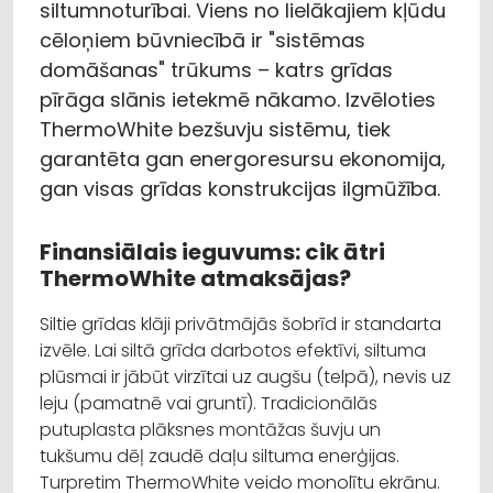
siltumnoturībai. Viens no lielākajiem kļūdu
cēloņiem būvniecībā ir "sistēmas
domāšanas" trūkums – katrs grīdas
pīrāga slānis ietekmē nākamo. Izvēloties
ThermoWhite bezšuvju sistēmu, tiek
garantēta gan energoresursu ekonomija,
gan visas grīdas konstrukcijas ilgmūžība.
Finansiālais ieguvums: cik ātri
ThermoWhite atmaksājas?
Siltie grīdas klāji privātmājās šobrīd ir standarta
izvēle. Lai siltā grīda darbotos efektīvi, siltuma
plūsmai ir jābūt virzītai uz augšu (telpā), nevis uz
leju (pamatnē vai gruntī). Tradicionālās
putuplasta plāksnes montāžas šuvju un
tukšumu dēļ zaudē daļu siltuma enerģijas.
Turpretim ThermoWhite veido monolītu ekrānu.