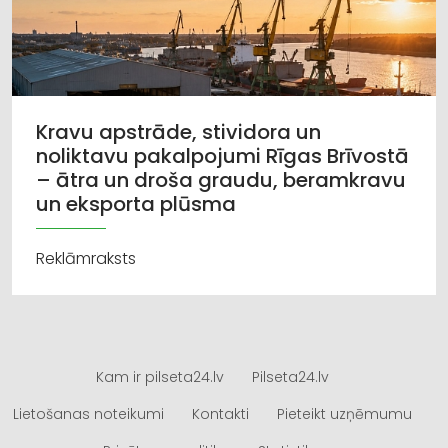
Kravu apstrāde, stividora un
noliktavu pakalpojumi Rīgas Brīvostā
– ātra un droša graudu, beramkravu
un eksporta plūsma
Reklāmraksts
Kam ir pilseta24.lv
Pilseta24.lv
Lietošanas noteikumi
Kontakti
Pieteikt uzņēmumu