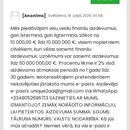
[Anonīms]
Svētdiena, 19. jūlijā, 2026, 00:58
Mēs piedāvājam visu veidu finanšu aizdevumus,
gan īstermiņa, gan ilgtermiņa, sākot no
10 000,00 € līdz 10 000 000 €, visiem nopietniem
cilvēkiem, kuri vēlas saņemt finanšu
aizdevumus. Uzņēmumi var saņemt aizdevumus
līdz 50 000 000,00 €. Procentu likme ir 2% visā
aizdevuma atmaksas periodā no 1 gada līdz
30 gadiem. Ieinteresētajiem pretendentiem
nekavējoties jāraksta mums e-pasts. Aizdevēja
e-pasts: unique2aal@gmail.com Vai WhatsApp:
+2349052696713 SAZINIETIES AR MUMS,
IZMANTOJOT ZEMĀK NORĀDĪTO INFORMĀCIJU,
LAI PIETEIKTOS: AIZDEVUMA SUMMA: ILGUMS:
TĀLRUŅA NUMURS: VALSTS: NODARBĪBA: Kā jūs
mūs atradāt?: Ņemiet vērā, ka visi e-pasti ir