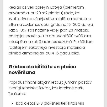
Reālās dzīves aprēķini Latvijā (piemēram,
privātmājai ar 120 m2 platību) rāda, ka
kvalitatīva bezšuvju siltumizolācija samazina
siltuma zudumus caur grīdu no 15–20% uz leju
līdz 5–8%. Tas nozīmē vidēji par 12% mazāku
enerģijas patēriņu un aptuveni 300–400 eiro
ietaupījumu katrā apkures sezonā. Pie šādiem
rādītājiem sākotnējā investīcija materiālā
pilnībā atmaksājas jau 4–6 gadu laikā.
Grīdas stabilitāte un plaisu
novēršana
Papildus finansiālajam ietaupījumam pastāv
svarīgi tehniskie faktori, kas ietekmē pašu
īpašumu:
kad cietās EPS plāksnes tiek liktas virs