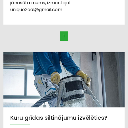
jānosūta mums, izmantojot:
unique2aal@gmail.com
1
Kuru grīdas siltinājumu izvēlēties?