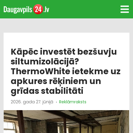
Kāpēc investēt bezšuvju
siltumizolācijā?
ThermoWhite ietekme uz
apkures rēķiniem un
grīdas stabilitāti
2026. gada 27. jūnijā
Reklāmraksts