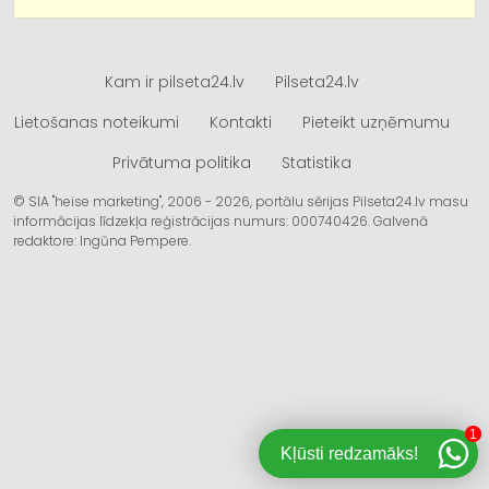
Kam ir pilseta24.lv
Pilseta24.lv
Lietošanas noteikumi
Kontakti
Pieteikt uzņēmumu
Privātuma politika
Statistika
© SIA "heise marketing", 2006 - 2026, portālu sērijas Pilseta24.lv masu
informācijas līdzekļa reģistrācijas numurs: 000740426. Galvenā
redaktore: Ingūna Pempere.
1
Kļūsti redzamāks!