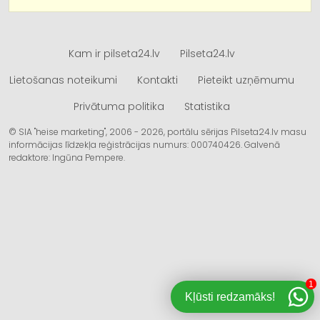
Kam ir pilseta24.lv
Pilseta24.lv
Lietošanas noteikumi
Kontakti
Pieteikt uzņēmumu
Privātuma politika
Statistika
© SIA "heise marketing", 2006 - 2026, portālu sērijas Pilseta24.lv masu
informācijas līdzekļa reģistrācijas numurs: 000740426. Galvenā
redaktore: Ingūna Pempere.
1
Kļūsti redzamāks!