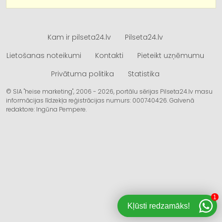
Kam ir pilseta24.lv
Pilseta24.lv
Lietošanas noteikumi
Kontakti
Pieteikt uzņēmumu
Privātuma politika
Statistika
© SIA "heise marketing", 2006 - 2026, portālu sērijas Pilseta24.lv masu
informācijas līdzekļa reģistrācijas numurs: 000740426. Galvenā
redaktore: Ingūna Pempere.
1
Kļūsti redzamāks!