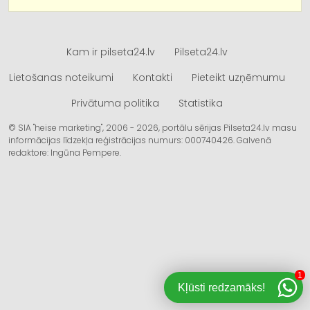
Kam ir pilseta24.lv
Pilseta24.lv
Lietošanas noteikumi
Kontakti
Pieteikt uzņēmumu
Privātuma politika
Statistika
© SIA "heise marketing", 2006 - 2026, portālu sērijas Pilseta24.lv masu
informācijas līdzekļa reģistrācijas numurs: 000740426. Galvenā
redaktore: Ingūna Pempere.
1
Kļūsti redzamāks!