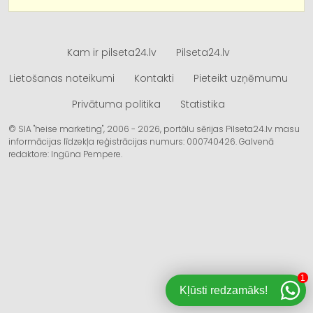
Kam ir pilseta24.lv
Pilseta24.lv
Lietošanas noteikumi
Kontakti
Pieteikt uzņēmumu
Privātuma politika
Statistika
© SIA "heise marketing", 2006 - 2026, portālu sērijas Pilseta24.lv masu
informācijas līdzekļa reģistrācijas numurs: 000740426. Galvenā
redaktore: Ingūna Pempere.
1
Kļūsti redzamāks!