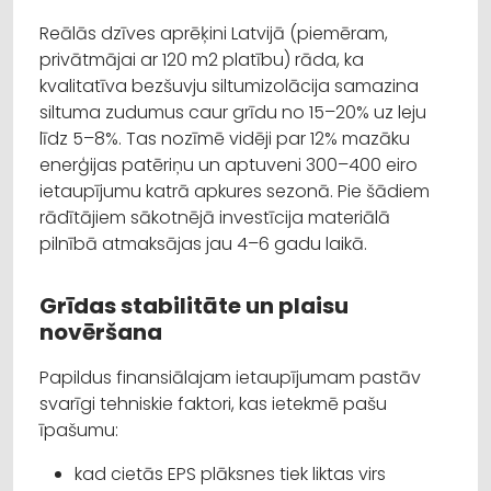
Reālās dzīves aprēķini Latvijā (piemēram,
privātmājai ar 120 m2 platību) rāda, ka
kvalitatīva bezšuvju siltumizolācija samazina
siltuma zudumus caur grīdu no 15–20% uz leju
līdz 5–8%. Tas nozīmē vidēji par 12% mazāku
enerģijas patēriņu un aptuveni 300–400 eiro
ietaupījumu katrā apkures sezonā. Pie šādiem
rādītājiem sākotnējā investīcija materiālā
pilnībā atmaksājas jau 4–6 gadu laikā.
Grīdas stabilitāte un plaisu
novēršana
Papildus finansiālajam ietaupījumam pastāv
svarīgi tehniskie faktori, kas ietekmē pašu
īpašumu:
kad cietās EPS plāksnes tiek liktas virs