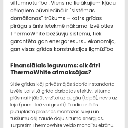
siltumnoturībai. Viens no lielākajiem kļūdu
cēloņiem būvniecībā ir "sistēmas
domāšanas" trūkums – katrs grīdas
pīrāga slānis ietekmē nākamo. Izvēloties
ThermoWhite bezšuvju sistēmu, tiek
garantēta gan energoresursu ekonomija,
gan visas grīdas konstrukcijas ilgmūžība.
Finansiālais ieguvums: cik ātri
ThermoWhite atmaksājas?
Siltie grīdas klāji privātmājās šobrīd ir standarta
izvēle. Lai siltā grīda darbotos efektīvi, siltuma
plūsmai ir jābūt virzītai uz augšu (telpā), nevis uz
leju (pamatnē vai gruntī). Tradicionālās
putuplasta plāksnes montāžas šuvju un
tukšumu dēļ zaudē daļu siltuma enerģijas.
Turpretim ThermoWhite veido monolītu ekrānu.