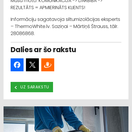
Mūsu moto: KOMUNIKĀCIJA -> DARBĪBA ->
REZULTĀTS = APMIERINĀTS KLIENTS!
Informāciju sagatavoja siltumizolācijas eksperts
– ThermoWhite.lv. Saziņai – Mārtiņš Štrauss, tālr.
28086868.
Dalies ar šo rakstu
UZ SARAKSTU