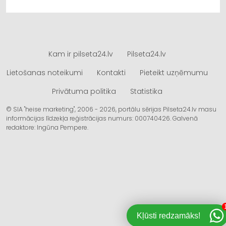
Kam ir pilseta24.lv
Pilseta24.lv
Lietošanas noteikumi
Kontakti
Pieteikt uzņēmumu
Privātuma politika
Statistika
© SIA "heise marketing", 2006 - 2026, portālu sērijas Pilseta24.lv masu
informācijas līdzekļa reģistrācijas numurs: 000740426. Galvenā
redaktore: Ingūna Pempere.
Kļūsti redzamāks!