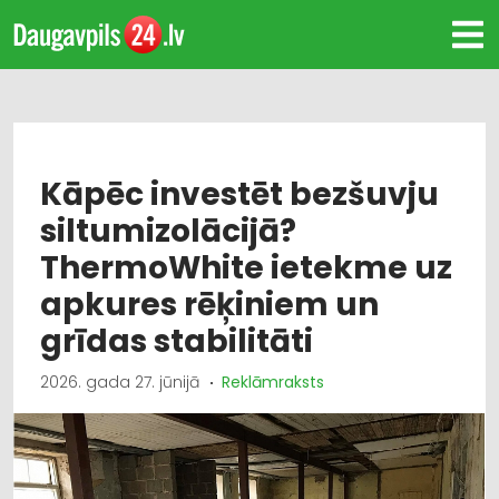
Kāpēc investēt bezšuvju
siltumizolācijā?
ThermoWhite ietekme uz
apkures rēķiniem un
grīdas stabilitāti
2026. gada 27. jūnijā
Reklāmraksts