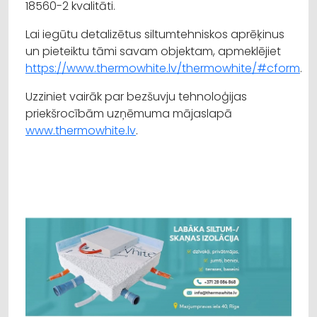
18560-2 kvalitāti.
Lai iegūtu detalizētus siltumtehniskos aprēķinus
un pieteiktu tāmi savam objektam, apmeklējiet
https://www.thermowhite.lv/thermowhite/#cform
.
Uzziniet vairāk par bezšuvju tehnoloģijas
priekšrocībām uzņēmuma mājaslapā
www.thermowhite.lv
.